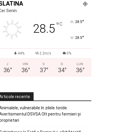
SLATINA
Cer Senin
°
28.5
°
C
28.5
°
28.5
44%
2.2m/s
0%
J
VIN
S
D
LUN
36
°
36
°
37
°
34
°
36
°
Articole recente
Animalele, vulnerabile în zilele toride.
Avertismentul DSVSA Olt pentru fermieri și
proprietari