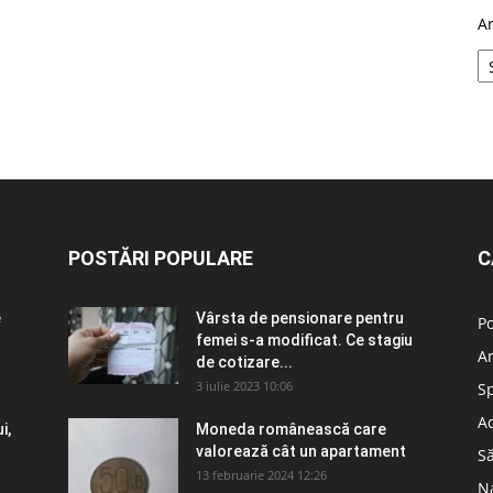
A
POSTĂRI POPULARE
C
e
Vârsta de pensionare pentru
Po
femei s-a modificat. Ce stagiu
A
de cotizare...
3 iulie 2023 10:06
S
Ad
i,
Moneda românească care
valorează cât un apartament
S
13 februarie 2024 12:26
N