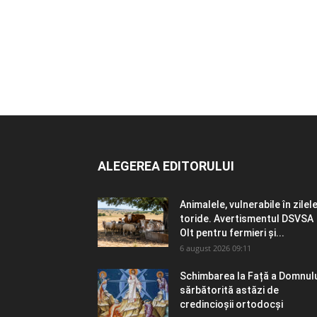
ALEGEREA EDITORULUI
Animalele, vulnerabile în zilel
toride. Avertismentul DSVSA
Olt pentru fermieri și...
6 august 2026 09:11
Schimbarea la Față a Domnulu
sărbătorită astăzi de
credincioșii ortodocși