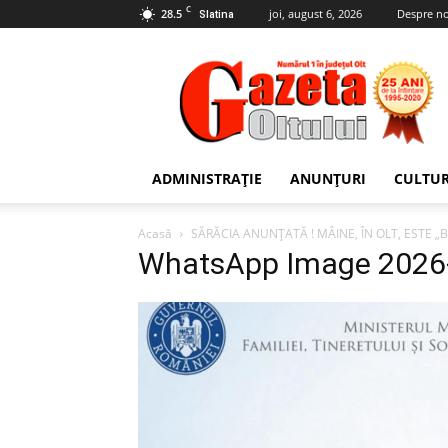
C
28.5
joi, august 6, 2026
Despre no
Slatina
Gazeta
Oltului
ADMINISTRAȚIE
ANUNȚURI
CULTU
Acasă
SĂRĂCIA ANUNȚATĂ ! MÂINE, ÎN OLT, ESTE 
WhatsApp Image 2026-