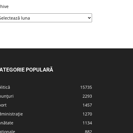
rhive
ATEGORIE POPULARĂ
litică
15735
nunțuri
2293
port
1457
ministrație
1270
ănătate
1134
aționale
882