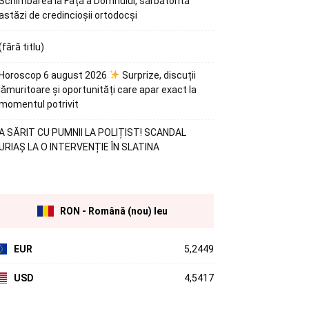
Schimbarea la Față a Domnului, sărbătorită
astăzi de credincioșii ortodocși
(fără titlu)
Horoscop 6 august 2026
Surprize, discuții
lămuritoare și oportunități care apar exact la
momentul potrivit
A SĂRIT CU PUMNII LA POLIȚIST! SCANDAL
URIAȘ LA O INTERVENȚIE ÎN SLATINA
RON - Română (nou) leu
EUR
5,2449
USD
4,5417