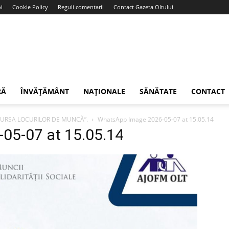
i
Cookie Policy
Reguli comentarii
Contact Gazeta Oltului
RĂ
ÎNVĂȚĂMÂNT
NAȚIONALE
SĂNĂTATE
CONTACT
„BURSA LOCURILOR DE MUNCĂ”.
WhatsApp Image 2026-05-07 at 15.05.14
05-07 at 15.05.14