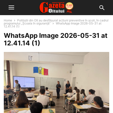
Home
Polițiștii din Olt au desfășurat acțiuni preventive în școli, în cadrul
programului „Școala în siguranță”
WhatsApp Image 2026-05-31 at
12.41.14 (1)
WhatsApp Image 2026-05-31 at
12.41.14 (1)