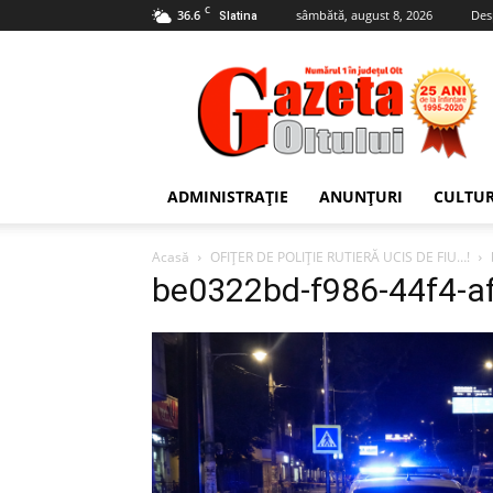
C
36.6
sâmbătă, august 8, 2026
Des
Slatina
Gazeta
Oltului
ADMINISTRAȚIE
ANUNȚURI
CULTU
Acasă
OFIȚER DE POLIȚIE RUTIERĂ UCIS DE FIU…!
be0322bd-f986-44f4-a