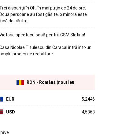
Trei dispariții în Olt, în mai puțin de 24 de ore.
Două persoane au fost găsite, o minoră este
încă de căutat
Victorie spectaculoasă pentru CSM Slatina!
Casa Nicolae Titulescu din Caracal intră într-un
amplu proces de reabilitare
RON - Română (nou) leu
EUR
5,2446
USD
4,5363
rhive