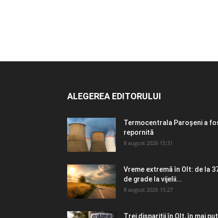
ALEGEREA EDITORULUI
Termocentrala Paroșeni a fo
repornită
8 august 2026 15:31
Vreme extremă în Olt: de la 3
de grade la vijelii...
8 august 2026 15:27
Trei dispariții în Olt, în mai puț