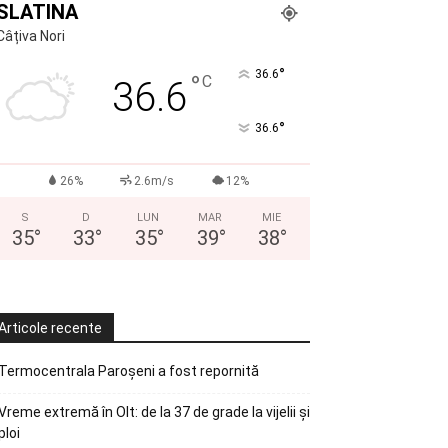
SLATINA
Câțiva Nori
°
36.6
°
C
36.6
°
36.6
26%
2.6m/s
12%
S
D
LUN
MAR
MIE
35
°
33
°
35
°
39
°
38
°
Articole recente
Termocentrala Paroșeni a fost repornită
Vreme extremă în Olt: de la 37 de grade la vijelii și
ploi