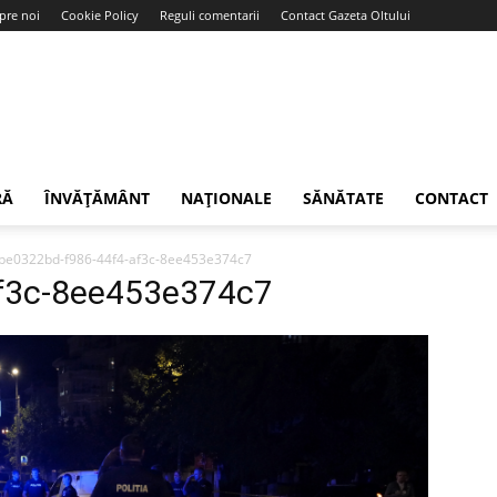
pre noi
Cookie Policy
Reguli comentarii
Contact Gazeta Oltului
RĂ
ÎNVĂȚĂMÂNT
NAȚIONALE
SĂNĂTATE
CONTACT
be0322bd-f986-44f4-af3c-8ee453e374c7
f3c-8ee453e374c7