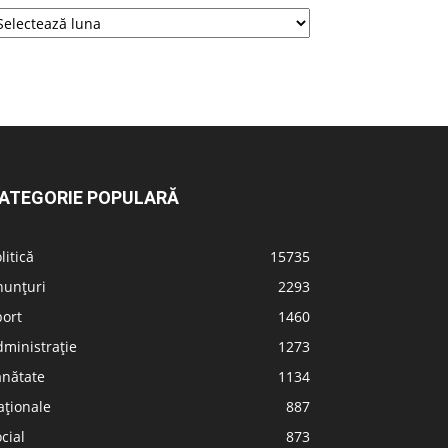
ATEGORIE POPULARĂ
litică
15735
nunțuri
2293
port
1460
ministrație
1273
ănătate
1134
aționale
887
cial
873