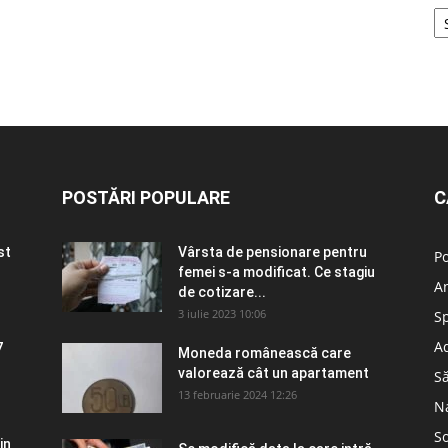
POSTĂRI POPULARE
C
st
Vârsta de pensionare pentru
Po
femei s-a modificat. Ce stagiu
A
de cotizare...
3 iulie 2023 10:06
S
Ad
7
Moneda românească care
valorează cât un apartament
S
13 februarie 2024 12:26
N
So
in