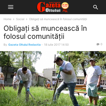
Home
Social
Obligați să muncească în folosul comunității
Obligați să muncească în
folosul comunității
0
By
Gazeta Oltului Redactia
-
18 iulie 2017 14:50