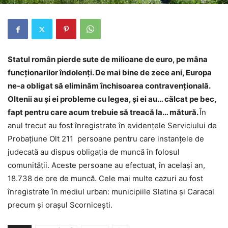
Statul rom
â
n pierde sute de milioane de euro, pe mâna
funcționarilor îndolenți. De mai bine de zece ani, Europa
ne-a obligat să eliminăm închisoarea contravențională.
Oltenii au și ei probleme cu legea, și ei au… călcat pe bec,
fapt pentru care acum trebuie să treacă la… mătură.
În
anul trecut au fost înregistrate în evidențele Serviciului de
Probațiune Olt 211 persoane pentru care instanțele de
judecată au dispus obligația de muncă în folosul
comunităţii. Aceste persoane au efectuat, în același an,
18.738 de ore de muncă. Cele mai multe cazuri au fost
înregistrate în mediul urban: municipiile Slatina şi Caracal
precum şi oraşul Scornicești.