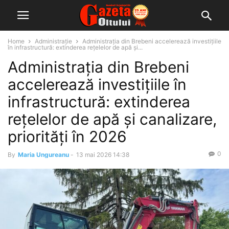
Home
Administrație
Administrația din Brebeni accelerează investițiile
în infrastructură: extinderea rețelelor de apă și...
Administrația din Brebeni
accelerează investițiile în
infrastructură: extinderea
rețelelor de apă și canalizare,
priorități în 2026
0
By
Maria Ungureanu
-
13 mai 2026 14:38