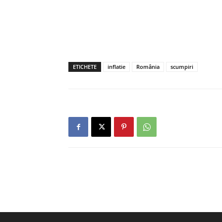
ETICHETE
inflatie
România
scumpiri