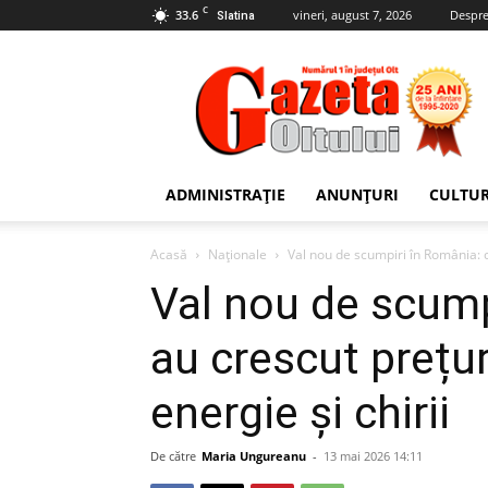
C
33.6
vineri, august 7, 2026
Despre
Slatina
Gazeta
Oltului
ADMINISTRAȚIE
ANUNȚURI
CULTU
Acasă
Naționale
Val nou de scumpiri în România: câ
Val nou de scump
au crescut prețur
energie și chirii
De către
Maria Ungureanu
-
13 mai 2026 14:11