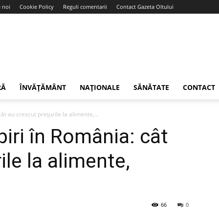
 noi
Cookie Policy
Reguli comentarii
Contact Gazeta Oltului
RĂ
ÎNVĂȚĂMÂNT
NAȚIONALE
SĂNĂTATE
CONTACT
t au crescut prețurile la alimente,...
iri în România: cât
ile la alimente,
66
0