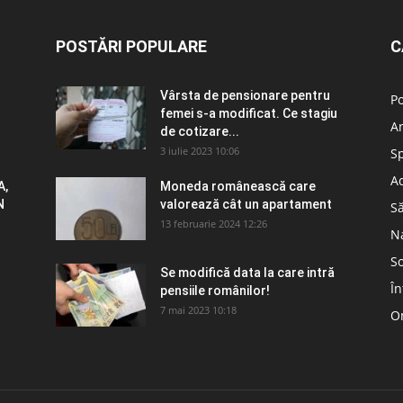
POSTĂRI POPULARE
C
Vârsta de pensionare pentru
Po
femei s-a modificat. Ce stagiu
A
de cotizare...
3 iulie 2023 10:06
S
Ad
A,
Moneda românească care
N
valorează cât un apartament
S
13 februarie 2024 12:26
N
So
Se modifică data la care intră
În
pensiile românilor!
7 mai 2023 10:18
Om