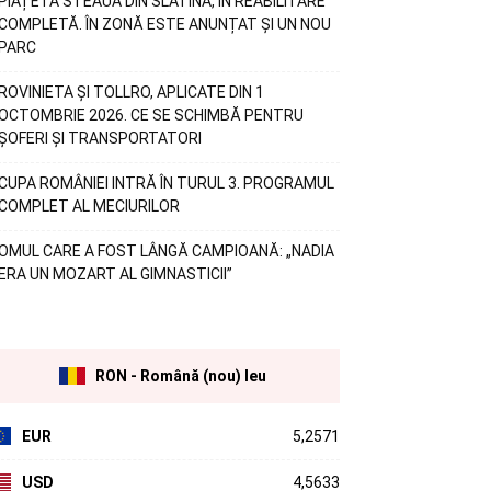
PIAȚETA STEAUA DIN SLATINA, ÎN REABILITARE
COMPLETĂ. ÎN ZONĂ ESTE ANUNȚAT ȘI UN NOU
PARC
ROVINIETA ȘI TOLLRO, APLICATE DIN 1
OCTOMBRIE 2026. CE SE SCHIMBĂ PENTRU
ȘOFERI ȘI TRANSPORTATORI
CUPA ROMÂNIEI INTRĂ ÎN TURUL 3. PROGRAMUL
COMPLET AL MECIURILOR
OMUL CARE A FOST LÂNGĂ CAMPIOANĂ: „NADIA
ERA UN MOZART AL GIMNASTICII”
RON - Română (nou) leu
EUR
5,2571
USD
4,5633