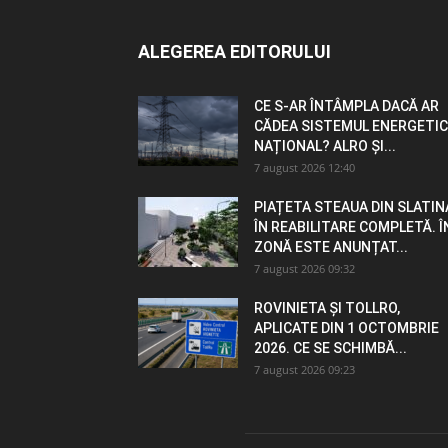
ALEGEREA EDITORULUI
CE S-AR ÎNTÂMPLA DACĂ AR
CĂDEA SISTEMUL ENERGETIC
NAȚIONAL? ALRO ȘI...
7 august 2026 12:40
PIAȚETA STEAUA DIN SLATIN
ÎN REABILITARE COMPLETĂ. Î
ZONĂ ESTE ANUNȚAT...
7 august 2026 09:32
ROVINIETA ȘI TOLLRO,
APLICATE DIN 1 OCTOMBRIE
2026. CE SE SCHIMBĂ...
7 august 2026 09:23