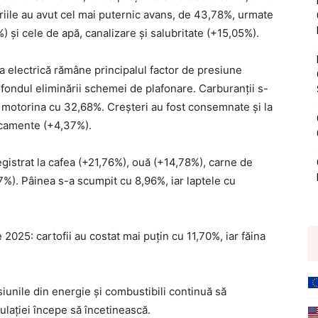
iriile au avut cel mai puternic avans, de 43,78%, urmate
) și cele de apă, canalizare și salubritate (+15,05%).
a electrică rămâne principalul factor de presiune
 fondul eliminării schemei de plafonare. Carburanții s-
 motorina cu 32,68%. Creșteri au fost consemnate și la
icamente (+4,37%).
egistrat la cafea (+21,76%), ouă (+14,78%), carne de
7%). Pâinea s-a scumpit cu 8,96%, iar laptele cu
e 2025: cartofii au costat mai puțin cu 11,70%, iar făina
siunile din energie și combustibili continuă să
ulației începe să încetinească.