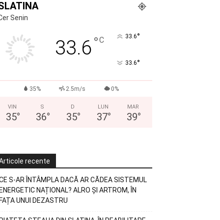
SLATINA
Cer Senin
°
33.6
°
C
33.6
°
33.6
35%
2.5m/s
0%
VIN
S
D
LUN
MAR
35
°
36
°
35
°
37
°
39
°
Articole recente
CE S-AR ÎNTÂMPLA DACĂ AR CĂDEA SISTEMUL
ENERGETIC NAȚIONAL? ALRO ȘI ARTROM, ÎN
FAȚA UNUI DEZASTRU