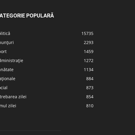
ATEGORIE POPULARĂ
litică
15735
nunțuri
2293
port
1459
ministrație
1272
ănătate
1134
aționale
884
cial
873
trebarea zilei
854
ul zilei
810