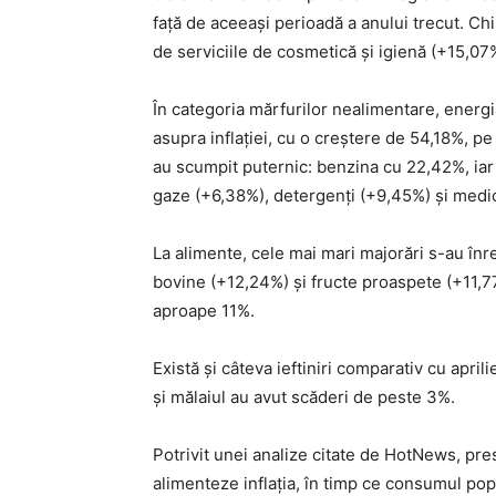
față de aceeași perioadă a anului trecut. Ch
de serviciile de cosmetică și igienă (+15,07%
În categoria mărfurilor nealimentare, energi
asupra inflației, cu o creștere de 54,18%, pe
au scumpit puternic: benzina cu 22,42%, iar
gaze (+6,38%), detergenți (+9,45%) și med
La alimente, cele mai mari majorări s-au înr
bovine (+12,24%) și fructe proaspete (+11,7
aproape 11%.
Există și câteva ieftiniri comparativ cu aprili
și mălaiul au avut scăderi de peste 3%.
Potrivit unei analize citate de HotNews, pre
alimenteze inflația, în timp ce consumul pop