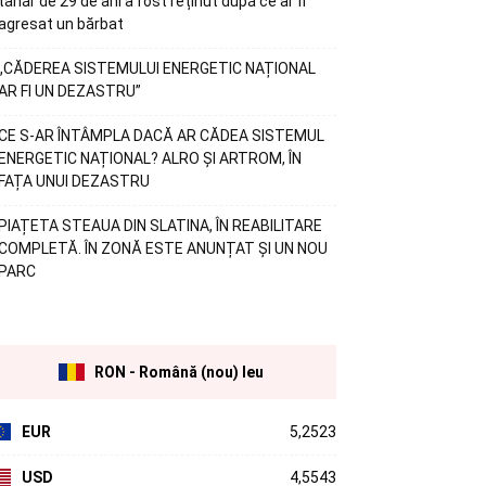
tânăr de 29 de ani a fost reținut după ce ar fi
agresat un bărbat
„CĂDEREA SISTEMULUI ENERGETIC NAȚIONAL
AR FI UN DEZASTRU”
CE S-AR ÎNTÂMPLA DACĂ AR CĂDEA SISTEMUL
ENERGETIC NAȚIONAL? ALRO ȘI ARTROM, ÎN
FAȚA UNUI DEZASTRU
PIAȚETA STEAUA DIN SLATINA, ÎN REABILITARE
COMPLETĂ. ÎN ZONĂ ESTE ANUNȚAT ȘI UN NOU
PARC
RON - Română (nou) leu
EUR
5,2523
USD
4,5543