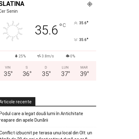
SLATINA
Cer Senin
°
35.6
°
C
35.6
°
35.6
25%
3.8m/s
0%
VIN
S
D
LUN
MAR
35
°
36
°
35
°
37
°
39
°
Articole recente
Podul care a legat două lumi în Antichitate
reapare din apele Dunării
Conflict izbucnit pe terasa unui local din Olt: un