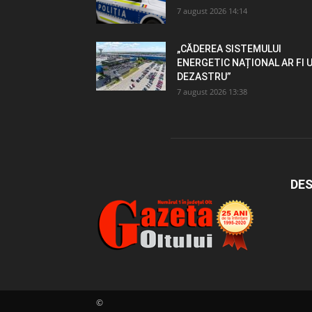
7 august 2026 14:14
„CĂDEREA SISTEMULUI
ENERGETIC NAȚIONAL AR FI 
DEZASTRU”
7 august 2026 13:38
DES
©