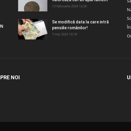
S
13 februarie 2024 12:26
N
So
Se modifică data la care intră
UN
În
pensiile românilor!
7 mai 2023 10:18
Om
PRE NOI
U