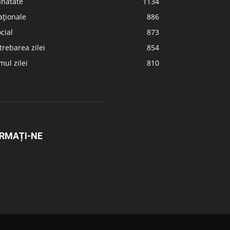
ănătate
1134
aționale
886
cial
873
trebarea zilei
854
ul zilei
810
RMAȚI-NE