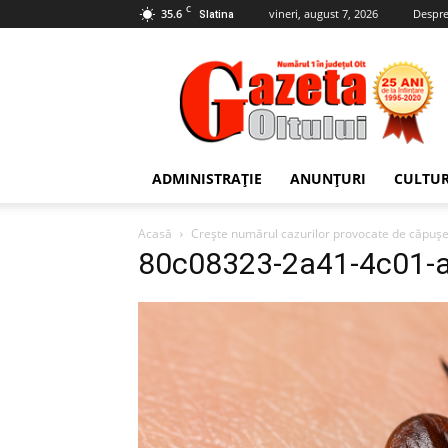
C
35.6
vineri, august 7, 2026
Despre
Slatina
Gazeta
Oltului
ADMINISTRAȚIE
ANUNȚURI
CULTU
Acasă
Crește numărul cazurilor provocate de căpuș
80c08323-2a41-4c01-