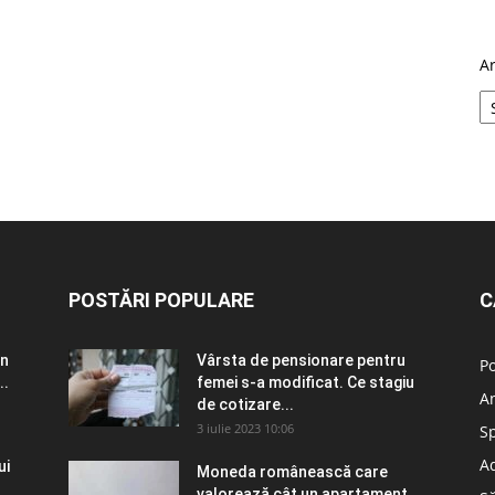
A
POSTĂRI POPULARE
C
în
Vârsta de pensionare pentru
Po
..
femei s-a modificat. Ce stagiu
A
de cotizare...
3 iulie 2023 10:06
S
Ad
ui
Moneda românească care
valorează cât un apartament