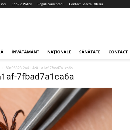
 noi
Cookie Policy
Reguli comentarii
Contact Gazeta Oltului
RĂ
ÎNVĂȚĂMÂNT
NAȚIONALE
SĂNĂTATE
CONTACT
e
80c08323-2a41-4c01-a1af-7fbad7a1ca6a
a1af-7fbad7a1ca6a