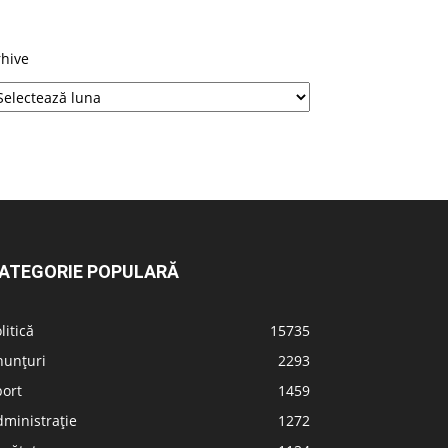
rhive
ATEGORIE POPULARĂ
litică
15735
nunțuri
2293
port
1459
ministrație
1272