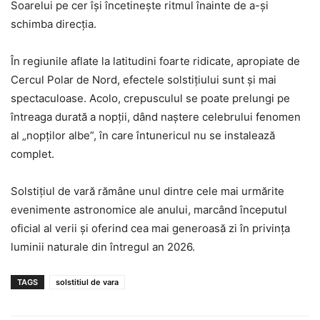
Soarelui pe cer își încetinește ritmul înainte de a-și
schimba direcția.
În regiunile aflate la latitudini foarte ridicate, apropiate de
Cercul Polar de Nord, efectele solstițiului sunt și mai
spectaculoase. Acolo, crepusculul se poate prelungi pe
întreaga durată a nopții, dând naștere celebrului fenomen
al „nopților albe”, în care întunericul nu se instalează
complet.
Solstițiul de vară rămâne unul dintre cele mai urmărite
evenimente astronomice ale anului, marcând începutul
oficial al verii și oferind cea mai generoasă zi în privința
luminii naturale din întregul an 2026.
TAGS
solstitiul de vara