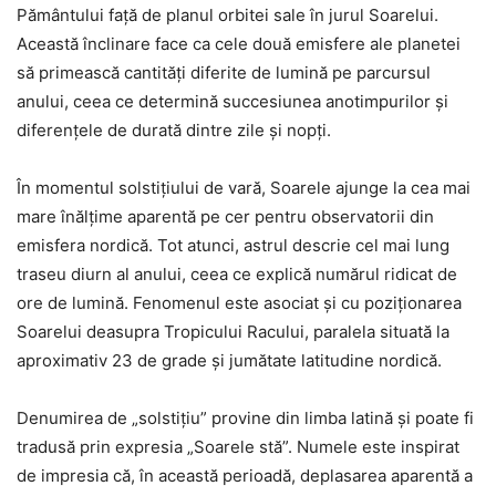
Pământului față de planul orbitei sale în jurul Soarelui.
Această înclinare face ca cele două emisfere ale planetei
să primească cantități diferite de lumină pe parcursul
anului, ceea ce determină succesiunea anotimpurilor și
diferențele de durată dintre zile și nopți.
În momentul solstițiului de vară, Soarele ajunge la cea mai
mare înălțime aparentă pe cer pentru observatorii din
emisfera nordică. Tot atunci, astrul descrie cel mai lung
traseu diurn al anului, ceea ce explică numărul ridicat de
ore de lumină. Fenomenul este asociat și cu poziționarea
Soarelui deasupra Tropicului Racului, paralela situată la
aproximativ 23 de grade și jumătate latitudine nordică.
Denumirea de „solstițiu” provine din limba latină și poate fi
tradusă prin expresia „Soarele stă”. Numele este inspirat
de impresia că, în această perioadă, deplasarea aparentă a