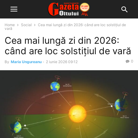
Home
Social
Cea mai lungă zi din 2026: când are loc solstițiul de
vară
Cea mai lungă zi din 2026:
când are loc solstițiul de vară
0
By
Maria Ungureanu
-
2 iunie 2026 09:12