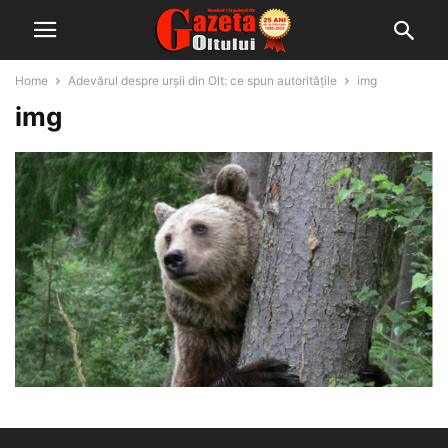
Home
Adevărul despre urșii din Olt: ce spun autoritățile
img
img