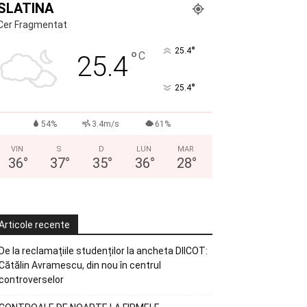
SLATINA
Cer Fragmentat
°
25.4
°
C
25.4
°
25.4
54%
3.4m/s
61%
VIN
S
D
LUN
MAR
36
°
37
°
35
°
36
°
28
°
Articole recente
De la reclamațiile studenților la ancheta DIICOT:
Cătălin Avramescu, din nou în centrul
controverselor