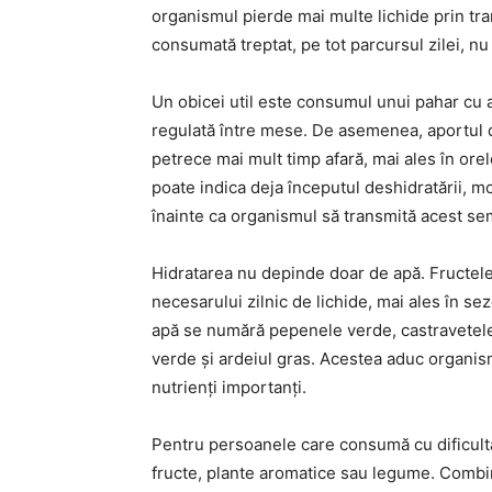
organismul pierde mai multe lichide prin tra
consumată treptat, pe tot parcursul zilei, nu î
Un obicei util este consumul unui pahar cu 
regulată între mese. De asemenea, aportul d
petrece mai mult timp afară, mai ales în ore
poate indica deja începutul deshidratării, m
înainte ca organismul să transmită acest se
Hidratarea nu depinde doar de apă. Fructele
necesarului zilnic de lichide, mai ales în se
apă se numără pepenele verde, castravetele, 
verde și ardeiul gras. Acestea aduc organismu
nutrienți importanți.
Pentru persoanele care consumă cu dificultat
fructe, plante aromatice sau legume. Combina