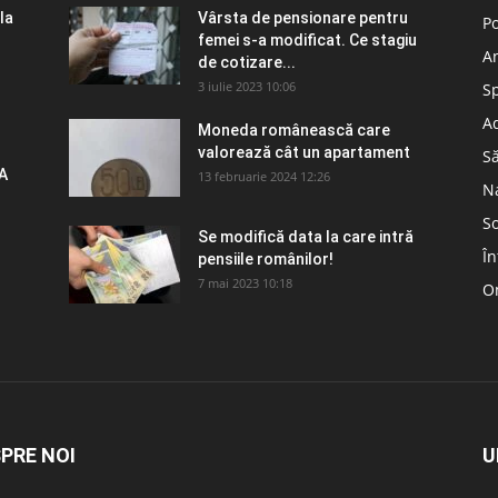
la
Vârsta de pensionare pentru
Po
femei s-a modificat. Ce stagiu
A
de cotizare...
3 iulie 2023 10:06
S
Ad
Moneda românească care
valorează cât un apartament
S
A
13 februarie 2024 12:26
N
So
Se modifică data la care intră
În
pensiile românilor!
7 mai 2023 10:18
Om
PRE NOI
U