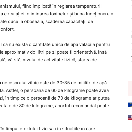
anismului, fiind implicată în reglarea temperaturii
a circulației, eliminarea toxinelor și buna funcționare a
oate duce la oboseală, scăderea capacității de
confort.
l că nu există o cantitate unică de apă valabilă pentru
proximativ doi litri pe zi poate fi orientativă, însă
, vârstă, nivelul de activitate fizică, starea de
 necesarului zilnic este de 30-35 de mililitri de apă
lă. Astfel, o persoană de 60 de kilograme poate avea
 zi, în timp ce o persoană de 70 de kilograme ar putea
greutate de 80 de kilograme, aportul recomandat poate
în timpul efortului fizic sau în situațiile în care