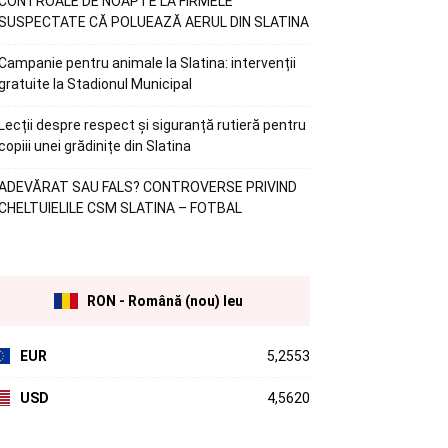
CONTROALE DE NOAPTE LA FIRMELE
SUSPECTATE CĂ POLUEAZĂ AERUL DIN SLATINA
Campanie pentru animale la Slatina: intervenții
gratuite la Stadionul Municipal
Lecții despre respect și siguranță rutieră pentru
copiii unei grădinițe din Slatina
ADEVĂRAT SAU FALS? CONTROVERSE PRIVIND
CHELTUIELILE CSM SLATINA – FOTBAL
RON - Română (nou) leu
EUR
5,2553
USD
4,5620