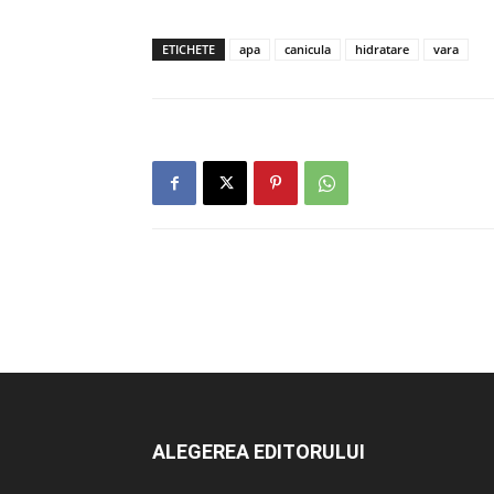
ETICHETE
apa
canicula
hidratare
vara
ALEGEREA EDITORULUI