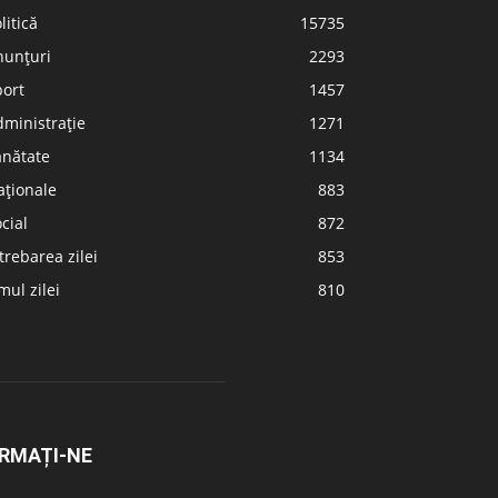
litică
15735
nunțuri
2293
port
1457
ministrație
1271
ănătate
1134
aționale
883
cial
872
trebarea zilei
853
ul zilei
810
RMAȚI-NE