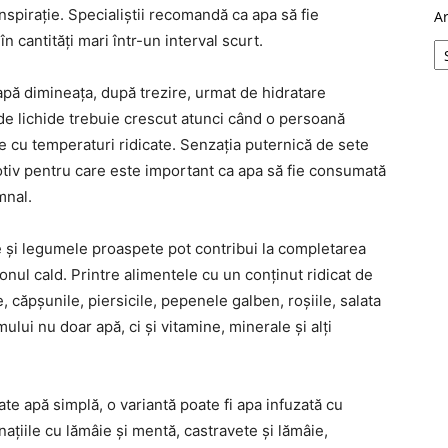
nspirație. Specialiștii recomandă ca apa să fie
A
n cantități mari într-un interval scurt.
apă dimineața, după trezire, urmat de hidratare
e lichide trebuie crescut atunci când o persoană
le cu temperaturi ridicate. Senzația puternică de sete
otiv pentru care este important ca apa să fie consumată
mnal.
 și legumele proaspete pot contribui la completarea
zonul cald. Printre alimentele cu un conținut ridicat de
căpșunile, piersicile, pepenele galben, roșiile, salata
lui nu doar apă, ci și vitamine, minerale și alți
e apă simplă, o variantă poate fi apa infuzată cu
țiile cu lămâie și mentă, castravete și lămâie,