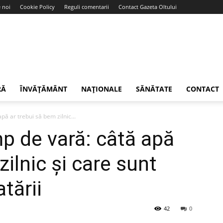
 noi
Cookie Policy
Reguli comentarii
Contact Gazeta Oltului
RĂ
ÎNVĂȚĂMÂNT
NAȚIONALE
SĂNĂTATE
CONTACT
pă ar trebui să bem zilnic...
mp de vară: câtă apă
zilnic și care sunt
tării
42
0