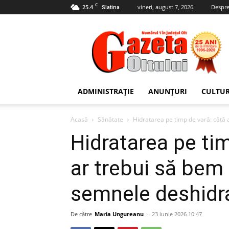
C
25.4
vineri, august 7, 2026
Despre
Slatina
Gazeta
Oltului
ADMINISTRAȚIE
ANUNȚURI
CULTU
Acasă
Sănătate
Hidratarea pe timp de vară: câtă a
Hidratarea pe ti
ar trebui să bem 
semnele deshidra
De către
Maria Ungureanu
-
23 iunie 2026 10:47