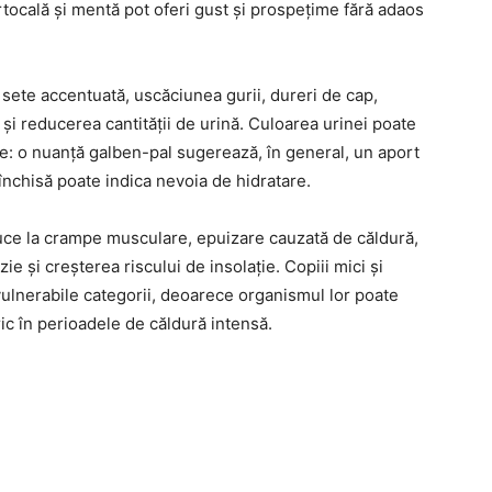
rtocală și mentă pot oferi gust și prospețime fără adaos
sete accentuată, uscăciunea gurii, dureri de cap,
 și reducerea cantității de urină. Culoarea urinei poate
are: o nuanță galben-pal sugerează, în general, un aport
 închisă poate indica nevoia de hidratare.
uce la crampe musculare, epuizare cauzată de căldură,
zie și creșterea riscului de insolație. Copiii mici și
vulnerabile categorii, deoarece organismul lor poate
ic în perioadele de căldură intensă.