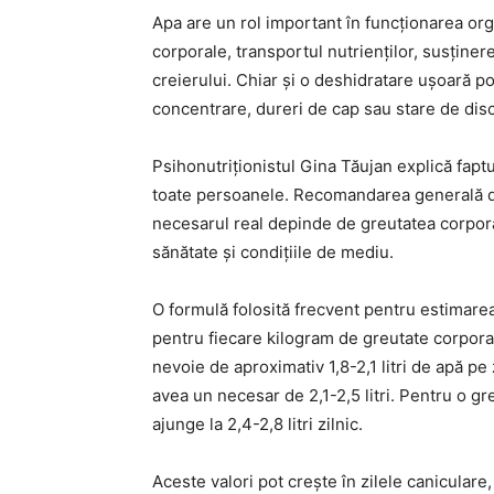
Apa are un rol important în funcționarea org
corporale, transportul nutrienților, susținere
creierului. Chiar și o deshidratare ușoară p
concentrare, dureri de cap sau stare de dis
Psihonutriționistul Gina Tăujan explică faptu
toate persoanele. Recomandarea generală de a
necesarul real depinde de greutatea corporală
sănătate și condițiile de mediu.
O formulă folosită frecvent pentru estimarea
pentru fiecare kilogram de greutate corpora
nevoie de aproximativ 1,8-2,1 litri de apă pe
avea un necesar de 2,1-2,5 litri. Pentru o 
ajunge la 2,4-2,8 litri zilnic.
Aceste valori pot crește în zilele caniculare, 