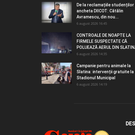
De la reclamațiile studenților 
ancheta DIICOT: Cătălin
Avramescu, din nou...
6 august 2026 16:45
CONTROALE DE NOAPTE LA
FIRMELE SUSPECTATE CĂ
POLUEAZĂ AERUL DIN SLATIN
6 august 2026 14:35
Campanie pentru animale la
Slatina: intervenții gratuite la
Stadionul Municipal
6 august 2026 14:19
DES