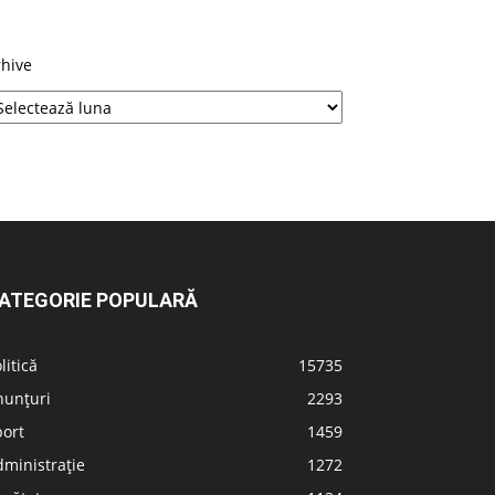
rhive
ATEGORIE POPULARĂ
litică
15735
nunțuri
2293
port
1459
ministrație
1272