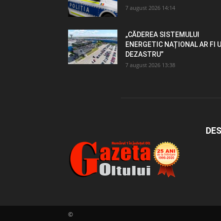
7 august 2026 14:14
„CĂDEREA SISTEMULUI
ENERGETIC NAȚIONAL AR FI 
DEZASTRU”
7 august 2026 13:38
DES
©