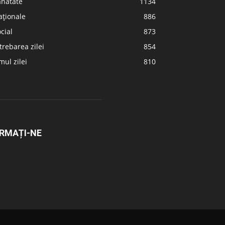
ănătate
1134
aționale
886
cial
873
trebarea zilei
854
ul zilei
810
RMAȚI-NE