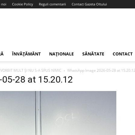
 noi
Cookie Policy
Reguli comentarii
Contact Gazeta Oltului
RĂ
ÎNVĂȚĂMÂNT
NAȚIONALE
SĂNĂTATE
CONTACT
 VORBIT MULT ȘI NU S-A SPUS NIMIC
WhatsApp Image 2026-05-28 at 15.20.1
05-28 at 15.20.12