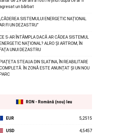
tânăr de 29 de ani a fost reținut după ce ar fi
agresat un bărbat
„CĂDEREA SISTEMULUI ENERGETIC NAȚIONAL
AR FI UN DEZASTRU”
CE S-AR ÎNTÂMPLA DACĂ AR CĂDEA SISTEMUL
ENERGETIC NAȚIONAL? ALRO ȘI ARTROM, ÎN
FAȚA UNUI DEZASTRU
PIAȚETA STEAUA DIN SLATINA, ÎN REABILITARE
COMPLETĂ. ÎN ZONĂ ESTE ANUNȚAT ȘI UN NOU
PARC
RON - Română (nou) leu
EUR
5,2515
USD
4,5457