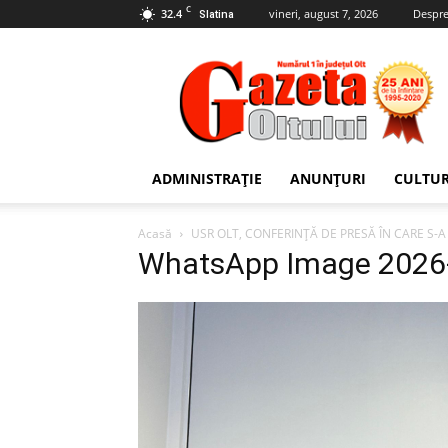
C
32.4
vineri, august 7, 2026
Despre
Slatina
Gazeta
Oltului
ADMINISTRAȚIE
ANUNȚURI
CULTU
Acasă
USR OLT, CONFERINȚĂ DE PRESĂ ÎN CARE S-A
WhatsApp Image 2026-