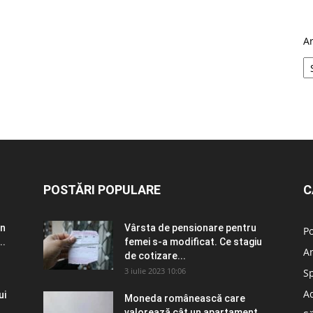
A
POSTĂRI POPULARE
C
în
Vârsta de pensionare pentru
Po
..
femei s-a modificat. Ce stagiu
A
de cotizare...
3 iulie 2023 10:06
S
Ad
ui
Moneda românească care
valorează cât un apartament