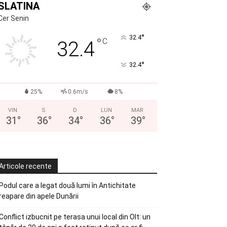
SLATINA
Cer Senin
°
32.4
°
C
32.4
°
32.4
25%
0.6m/s
8%
VIN
S
D
LUN
MAR
31
°
36
°
34
°
36
°
39
°
Articole recente
Podul care a legat două lumi în Antichitate
reapare din apele Dunării
Conflict izbucnit pe terasa unui local din Olt: un