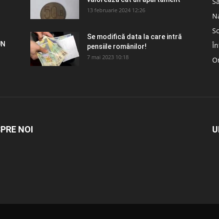
S
13 februarie 2024 12:26
N
So
Se modifică data la care intră
UN
În
pensiile românilor!
7 mai 2023 10:18
Om
PRE NOI
U