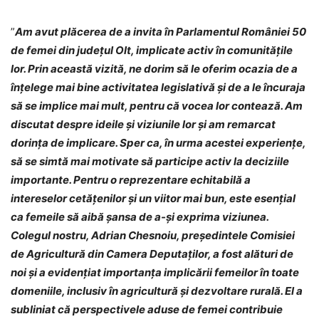
”
Am avut plăcerea de a invita în Parlamentul României 50
de femei din județul Olt, implicate activ în comunitățile
lor. Prin această vizită, ne dorim să le oferim ocazia de a
înțelege mai bine activitatea legislativă și de a le încuraja
să se implice mai mult, pentru că vocea lor contează. Am
discutat despre ideile și viziunile lor și am remarcat
dorința de implicare. Sper ca, în urma acestei experiențe,
să se simtă mai motivate să participe activ la deciziile
importante. Pentru o reprezentare echitabilă a
intereselor cetățenilor și un viitor mai bun, este esențial
ca femeile să aibă șansa de a-și exprima viziunea.
Colegul nostru, Adrian Chesnoiu, președintele Comisiei
de Agricultură din Camera Deputaților, a fost alături de
noi și a evidențiat importanța implicării femeilor în toate
domeniile, inclusiv în agricultură și dezvoltare rurală. El a
subliniat că perspectivele aduse de femei contribuie