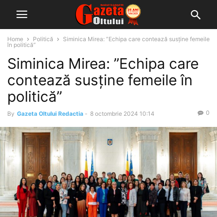
Home
Politică
Siminica Mirea: ”Echipa care contează susține femeile
în politică”
Siminica Mirea: ”Echipa care
contează susține femeile în
politică”
0
By
Gazeta Oltului Redactia
-
8 octombrie 2024 10:14