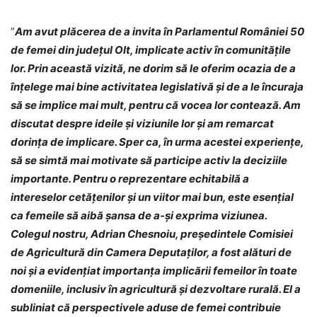
”
Am avut plăcerea de a invita în Parlamentul României 50
de femei din județul Olt, implicate activ în comunitățile
lor. Prin această vizită, ne dorim să le oferim ocazia de a
înțelege mai bine activitatea legislativă și de a le încuraja
să se implice mai mult, pentru că vocea lor contează. Am
discutat despre ideile și viziunile lor și am remarcat
dorința de implicare. Sper ca, în urma acestei experiențe,
să se simtă mai motivate să participe activ la deciziile
importante. Pentru o reprezentare echitabilă a
intereselor cetățenilor și un viitor mai bun, este esențial
ca femeile să aibă șansa de a-și exprima viziunea.
Colegul nostru, Adrian Chesnoiu, președintele Comisiei
de Agricultură din Camera Deputaților, a fost alături de
noi și a evidențiat importanța implicării femeilor în toate
domeniile, inclusiv în agricultură și dezvoltare rurală. El a
subliniat că perspectivele aduse de femei contribuie