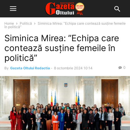
Home
Politică
Siminica Mirea: ”Echipa care contează susține femeile
în politică”
Siminica Mirea: ”Echipa care
contează susține femeile în
politică”
0
By
Gazeta Oltului Redactia
-
8 octombrie 2024 10:14