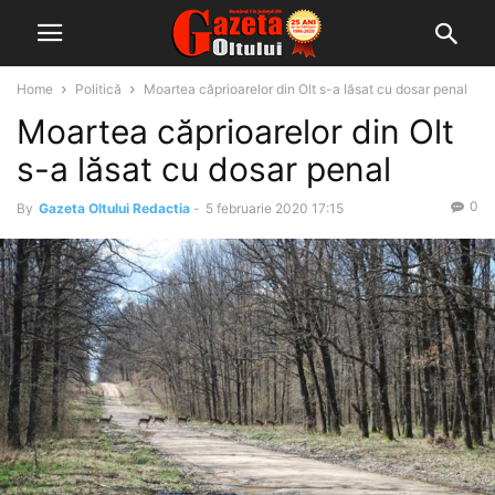
Home
Politică
Moartea căprioarelor din Olt s-a lăsat cu dosar penal
Moartea căprioarelor din Olt
s-a lăsat cu dosar penal
0
By
Gazeta Oltului Redactia
-
5 februarie 2020 17:15