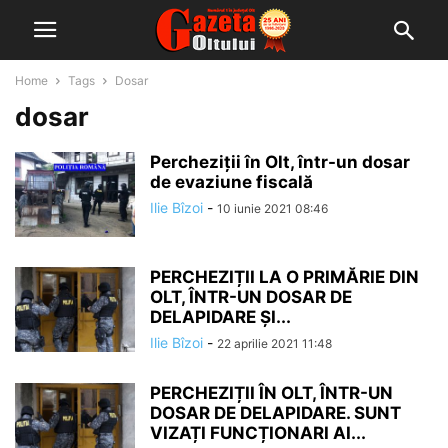
Home
Tags
Dosar
dosar
Percheziții în Olt, într-un dosar
de evaziune fiscală
Ilie Bîzoi
-
10 iunie 2021 08:46
PERCHEZIȚII LA O PRIMĂRIE DIN
OLT, ÎNTR-UN DOSAR DE
DELAPIDARE ȘI...
Ilie Bîzoi
-
22 aprilie 2021 11:48
PERCHEZIȚII ÎN OLT, ÎNTR-UN
DOSAR DE DELAPIDARE. SUNT
VIZAȚI FUNCȚIONARI AI...