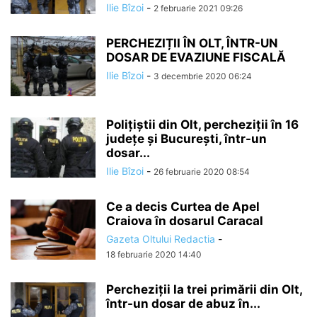
Ilie Bîzoi
-
2 februarie 2021 09:26
PERCHEZIȚII ÎN OLT, ÎNTR-UN
DOSAR DE EVAZIUNE FISCALĂ
Ilie Bîzoi
-
3 decembrie 2020 06:24
Polițiștii din Olt, percheziții în 16
județe și București, într-un
dosar...
Ilie Bîzoi
-
26 februarie 2020 08:54
Ce a decis Curtea de Apel
Craiova în dosarul Caracal
Gazeta Oltului Redactia
-
18 februarie 2020 14:40
Percheziții la trei primării din Olt,
într-un dosar de abuz în...