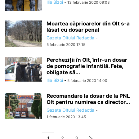
Ilie Bîzoi
-
13 februarie 2020 09:03
Moartea căprioarelor din Olt s-a
lăsat cu dosar penal
Gazeta Oltului Redactia
-
5 februarie 2020 17:15
Percheziții în Olt, într-un dosar
de pornografie infantilă. Fete,
obligate să...
Ilie Bîzoi
-
5 februarie 2020 14:00
Recomandare la dosar de la PNL
Olt pentru numirea ca director...
Gazeta Oltului Redactia
-
1 februarie 2020 13:45
1
2
3