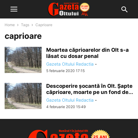
Home
Tags
Caprioare
caprioare
Moartea căprioarelor din Olt s-a
lăsat cu dosar penal
Gazeta Oltului Redactia
-
5 februarie 2020 17:15
Descoperire șocantă în Olt. Șapte
căprioare, moarte pe un fond de...
Gazeta Oltului Redactia
-
4 februarie 2020 15:49