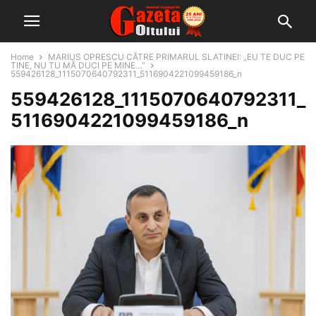
Home
MARIUS OPRESCU CĂTRE PRIMARUL SLATINEI: „EU TE DUC PE
TINE, NU TU MĂ DUCI PE MINE…”
559426128_1115070640792311_5116904221099459186_n
559426128_1115070640792311_
5116904221099459186_n