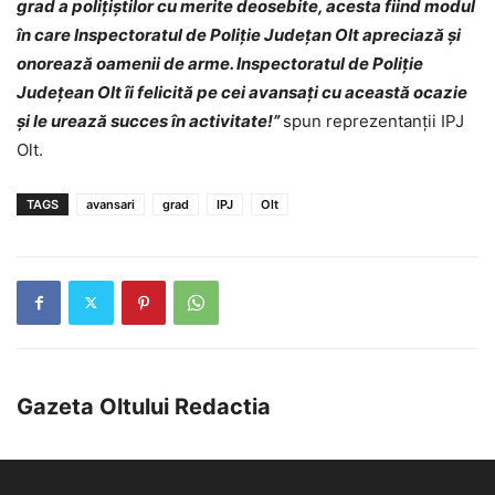
grad a polițiștilor cu merite deosebite, acesta fiind modul
în care Inspectoratul de Poliție Județan Olt apreciază și
onorează oamenii de arme. Inspectoratul de Poliție
Județean Olt îi felicită pe cei avansați cu această ocazie
și le urează succes în activitate!”
spun reprezentanții IPJ
Olt.
TAGS
avansari
grad
IPJ
Olt
Gazeta Oltului Redactia