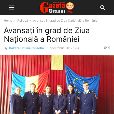
Home
Politică
Avansați în grad de Ziua Națională a României
Avansați în grad de Ziua
Națională a României
0
By
Gazeta Oltului Redactia
-
1 decembrie 2017 12:43