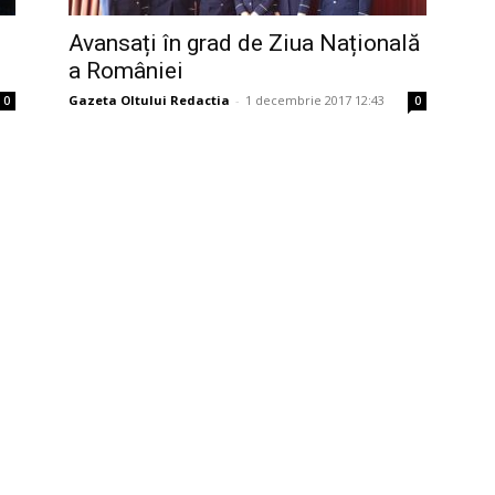
Avansați în grad de Ziua Națională
a României
Gazeta Oltului Redactia
-
1 decembrie 2017 12:43
0
0