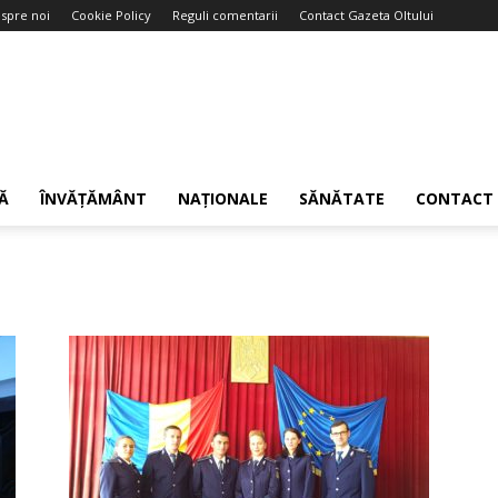
spre noi
Cookie Policy
Reguli comentarii
Contact Gazeta Oltului
Ă
ÎNVĂȚĂMÂNT
NAȚIONALE
SĂNĂTATE
CONTACT