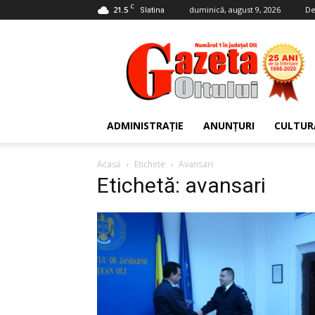
C
21.5
duminică, august 9, 2026
De
Slatina
Gazeta
Oltului
ADMINISTRAȚIE
ANUNȚURI
CULTUR
Acasă
Etichete
Avansari
Etichetă: avansari