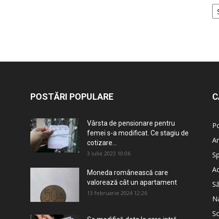
POSTĂRI POPULARE
C
Vârsta de pensionare pentru
Po
femei s-a modificat. Ce stagiu de
An
cotizare...
3 iulie 2023 10:06
Sp
Ad
Moneda românească care
valorează cât un apartament
S
13 februarie 2024 12:26
Na
So