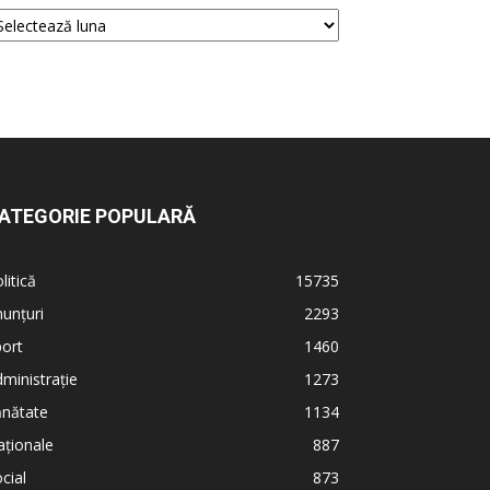
ATEGORIE POPULARĂ
litică
15735
unțuri
2293
ort
1460
ministrație
1273
ănătate
1134
ționale
887
cial
873