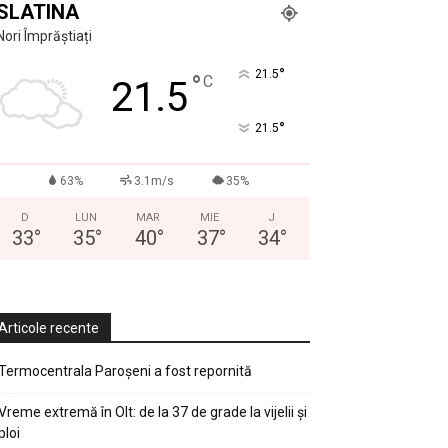
SLATINA
Nori Împrăștiați
°
21.5
°
C
21.5
°
21.5
63%
3.1m/s
35%
D
LUN
MAR
MIE
J
33
°
35
°
40
°
37
°
34
°
Articole recente
Termocentrala Paroșeni a fost repornită
Vreme extremă în Olt: de la 37 de grade la vijelii și
ploi