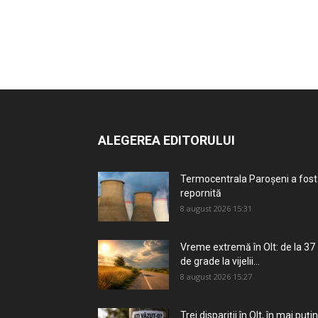
ALEGEREA EDITORULUI
Termocentrala Paroșeni a fost
repornită
8 august 2026 15:31
Vreme extremă în Olt: de la 37
de grade la vijelii...
8 august 2026 15:27
Trei dispariții în Olt, în mai puțin