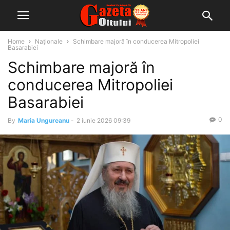
Home
Naționale
Schimbare majoră în conducerea Mitropoliei
Basarabiei
Schimbare majoră în
conducerea Mitropoliei
Basarabiei
0
By
Maria Ungureanu
-
2 iunie 2026 09:39