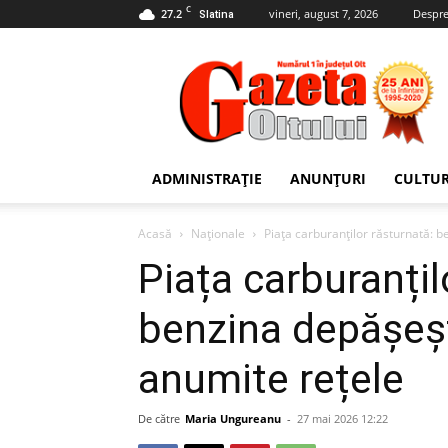
C
27.2
vineri, august 7, 2026
Despre
Slatina
Gazeta
Oltului
ADMINISTRAȚIE
ANUNȚURI
CULTU
Acasă
Naționale
Piața carburanților răsturnată: 
Piața carburanțil
benzina depășeș
anumite rețele
De către
Maria Ungureanu
-
27 mai 2026 12:22