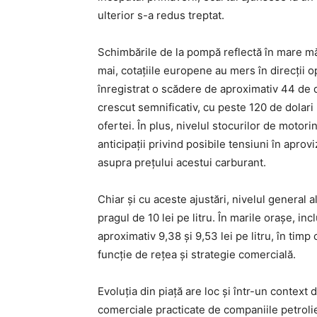
ulterior s-a redus treptat.
Schimbările de la pompă reflectă în mare măs
mai, cotațiile europene au mers în direcții
înregistrat o scădere de aproximativ 44 de d
crescut semnificativ, cu peste 120 de dolari p
ofertei. În plus, nivelul stocurilor de motor
anticipații privind posibile tensiuni în apro
asupra prețului acestui carburant.
Chiar și cu aceste ajustări, nivelul general a
pragul de 10 lei pe litru. În marile orașe, in
aproximativ 9,38 și 9,53 lei pe litru, în timp 
funcție de rețea și strategie comercială.
Evoluția din piață are loc și într-un contex
comerciale practicate de companiile petrolie