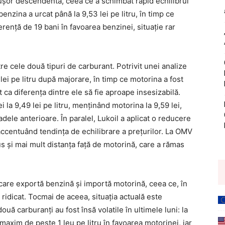
 ușor descendentă, ceea ce a schimbat rapid echilibrul
nzina a urcat până la 9,53 lei pe litru, în timp ce
erență de 19 bani în favoarea benzinei, situație rar
tre cele două tipuri de carburant. Potrivit unei analize
 lei pe litru după majorare, în timp ce motorina a fost
t ca diferența dintre ele să fie aproape insesizabilă.
 la 9,49 lei pe litru, menținând motorina la 9,59 lei,
dele anterioare. În paralel, Lukoil a aplicat o reducere
 accentuând tendința de echilibrare a prețurilor. La OMV
s și mai mult distanța față de motorină, care a rămas
n care exportă benzină și importă motorină, ceea ce, în
ridicat. Tocmai de aceea, situația actuală este
ouă carburanți au fost însă volatile în ultimele luni: la
maxim de peste 1 leu pe litru în favoarea motorinei, iar