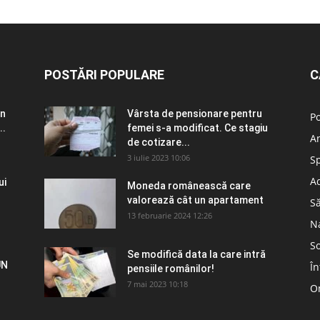
POSTĂRI POPULARE
C
în
Vârsta de pensionare pentru
Po
..
femei s-a modificat. Ce stagiu
A
de cotizare...
3 iulie 2023 10:06
S
Ad
ui
Moneda românească care
valorează cât un apartament
S
13 februarie 2024 12:26
N
So
Se modifică data la care intră
UN
În
pensiile românilor!
7 mai 2023 10:18
Om