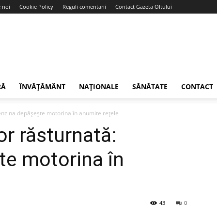
 noi
Cookie Policy
Reguli comentarii
Contact Gazeta Oltului
RĂ
ÎNVĂȚĂMÂNT
NAȚIONALE
SĂNĂTATE
CONTACT
benzina depășește motorina în anumite rețele
or răsturnată:
te motorina în
43
0