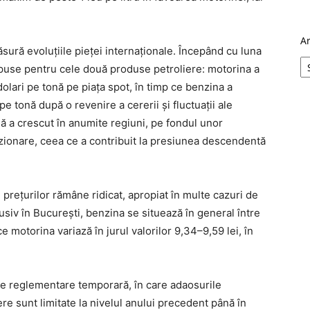
A
ură evoluțiile pieței internaționale. Începând cu luna
 opuse pentru cele două produse petroliere: motorina a
olari pe tonă pe piața spot, în timp ce benzina a
e tonă după o revenire a cererii și fluctuații ale
ină a crescut în anumite regiuni, pe fondul unor
vizionare, ceea ce a contribuit la presiunea descendentă
l prețurilor rămâne ridicat, apropiat în multe cazuri de
clusiv în București, benzina se situează în general între
ce motorina variază în jurul valorilor 9,34–9,59 lei, în
t de reglementare temporară, în care adaosurile
re sunt limitate la nivelul anului precedent până în