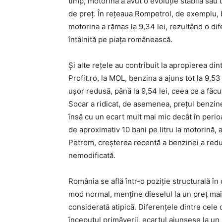
timp, motorina a avut o evoluție stabilă sau
de preț. În rețeaua Rompetrol, de exemplu, be
motorina a rămas la 9,34 lei, rezultând o dif
întâlnită pe piața românească.
Și alte rețele au contribuit la apropierea din
Profit.ro, la MOL, benzina a ajuns tot la 9,53
ușor redusă, până la 9,54 lei, ceea ce a făcu
Socar a ridicat, de asemenea, prețul benzinei
însă cu un ecart mult mai mic decât în perioa
de aproximativ 10 bani pe litru la motorină,
Petrom, creșterea recentă a benzinei a redu
nemodificată.
România se află într-o poziție structurală î
mod normal, menține dieselul la un preț mai 
considerată atipică. Diferențele dintre cele d
începutul primăverii, ecartul ajunsese la un 