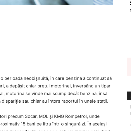
 o perioadă neobișnuită, în care benzina a continuat să
i, a depășit chiar prețul motorinei, inversând un tipar
onal, motorina se vinde mai scump decât benzina, însă
dispariție sau chiar au întors raportul în unele stații.
peratori precum Socar, MOL și KMG Rompetrol, unde
oximativ 15 bani pe litru într-o singură zi. În același