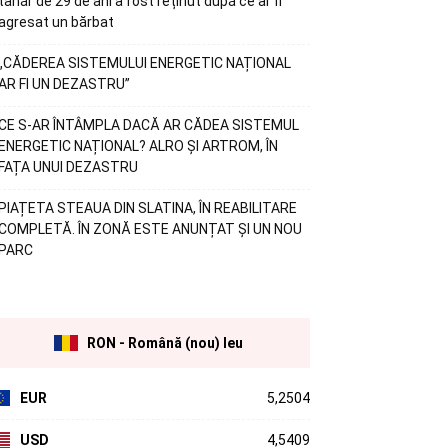
tânăr de 29 de ani a fost reținut după ce ar fi
agresat un bărbat
„CĂDEREA SISTEMULUI ENERGETIC NAȚIONAL
AR FI UN DEZASTRU”
CE S-AR ÎNTÂMPLA DACĂ AR CĂDEA SISTEMUL
ENERGETIC NAȚIONAL? ALRO ȘI ARTROM, ÎN
FAȚA UNUI DEZASTRU
PIAȚETA STEAUA DIN SLATINA, ÎN REABILITARE
COMPLETĂ. ÎN ZONĂ ESTE ANUNȚAT ȘI UN NOU
PARC
RON - Română (nou) leu
EUR
5,2504
USD
4,5409