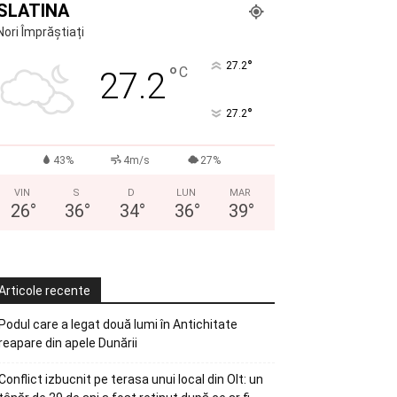
SLATINA
Nori Împrăștiați
°
27.2
°
C
27.2
°
27.2
43%
4m/s
27%
VIN
S
D
LUN
MAR
26
°
36
°
34
°
36
°
39
°
Articole recente
Podul care a legat două lumi în Antichitate
reapare din apele Dunării
Conflict izbucnit pe terasa unui local din Olt: un