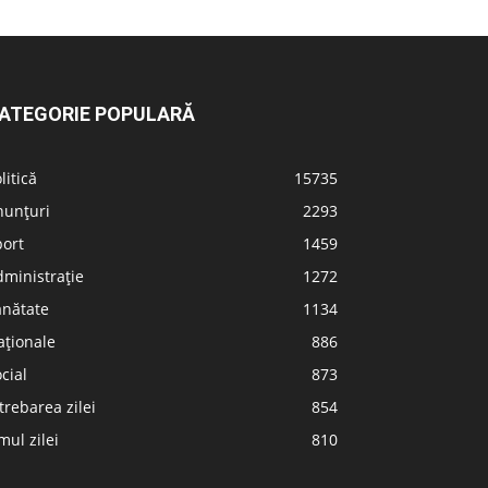
ATEGORIE POPULARĂ
litică
15735
nunțuri
2293
port
1459
ministrație
1272
ănătate
1134
aționale
886
cial
873
trebarea zilei
854
ul zilei
810