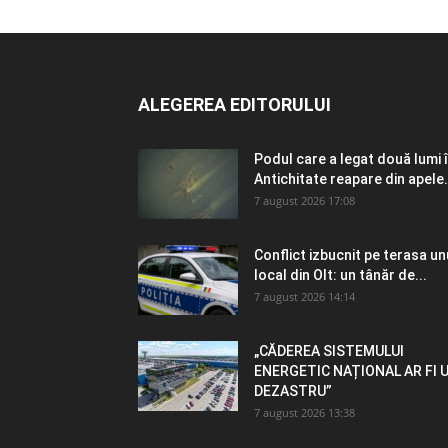
ALEGEREA EDITORULUI
Podul care a legat două lumi 
Antichitate reapare din apele.
7 august 2026 17:08
Conflict izbucnit pe terasa un
local din Olt: un tânăr de...
7 august 2026 14:14
„CĂDEREA SISTEMULUI
ENERGETIC NAȚIONAL AR FI 
DEZASTRU”
7 august 2026 13:38