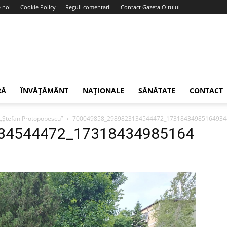
 noi
Cookie Policy
Reguli comentarii
Contact Gazeta Oltului
RĂ
ÎNVĂȚĂMÂNT
NAȚIONALE
SĂNĂTATE
CONTACT
a „Ștefan Protopopescu”
700049858_2989823134544472_17318434985164934
34544472_17318434985164