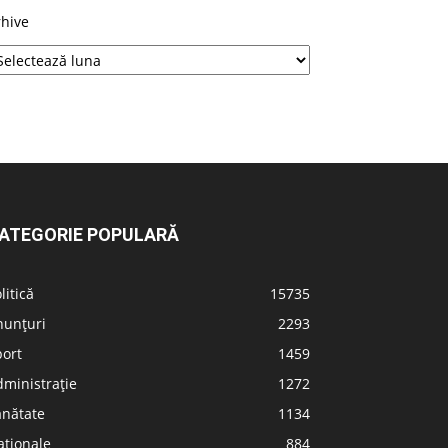
rhive
ATEGORIE POPULARĂ
litică
15735
nunțuri
2293
port
1459
ministrație
1272
ănătate
1134
aționale
884