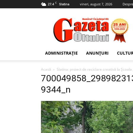
C
27.4
vineri, august 7, 2026
Despre
Slatina
Gazeta
Oltului
ADMINISTRAȚIE
ANUNȚURI
CULTU
Acasă
Slatina: proiect de reciclare creativă la Școal
700049858_29898231
9344_n