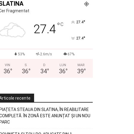
SLATINA
Cer Fragmentat
°
27.4
°
C
27.4
°
27.4
53%
2.6m/s
67%
VIN
S
D
LUN
MAR
36
°
36
°
34
°
36
°
39
°
Articole recente
PIAȚETA STEAUA DIN SLATINA, ÎN REABILITARE
COMPLETĂ. ÎN ZONĂ ESTE ANUNȚAT ȘI UN NOU
PARC