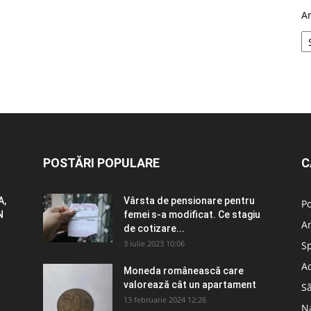
A
POSTĂRI POPULARE
C
A,
Vârsta de pensionare pentru
Po
N
femei s-a modificat. Ce stagiu
A
de cotizare...
3 iulie 2023 10:06
S
Ad
Moneda românească care
valorează cât un apartament
S
13 februarie 2024 12:26
N