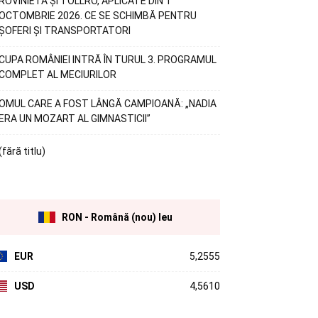
ROVINIETA ȘI TOLLRO, APLICATE DIN 1
OCTOMBRIE 2026. CE SE SCHIMBĂ PENTRU
ȘOFERI ȘI TRANSPORTATORI
CUPA ROMÂNIEI INTRĂ ÎN TURUL 3. PROGRAMUL
COMPLET AL MECIURILOR
OMUL CARE A FOST LÂNGĂ CAMPIOANĂ: „NADIA
ERA UN MOZART AL GIMNASTICII”
(fără titlu)
RON - Română (nou) leu
EUR
5,2555
USD
4,5610