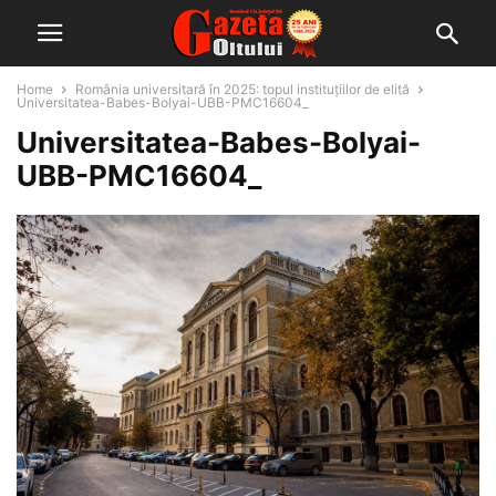
Home
România universitară în 2025: topul instituțiilor de elită
Universitatea-Babes-Bolyai-UBB-PMC16604_
Universitatea-Babes-Bolyai-
UBB-PMC16604_