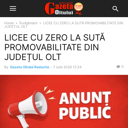
Home
Învățământ
LICEE CU ZERO LA SUTĂ PROMOVABILITATE DIN
JUDEȚUL OLT
LICEE CU ZERO LA SUTĂ
PROMOVABILITATE DIN
JUDEȚUL OLT
0
By
Gazeta Oltului Redactia
-
7 iulie 2026 12:34