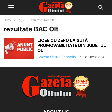
Home
Tags
Rezultate BAC Olt
rezultate BAC Olt
LICEE CU ZERO LA SUTĂ
PROMOVABILITATE DIN JUDEȚUL
OLT
Gazeta Oltului Redactia
-
7 iulie 2026 12:34