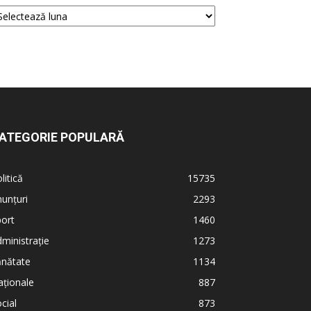
ATEGORIE POPULARĂ
litică
15735
unțuri
2293
ort
1460
ministrație
1273
ănătate
1134
ționale
887
cial
873