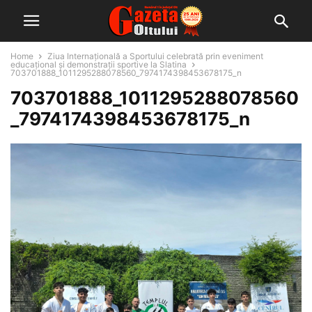
Home
Ziua Internațională a Sportului celebrată prin eveniment
educațional și demonstrații sportive la Slatina
703701888_1011295288078560_7974174398453678175_n
703701888_1011295288078560
_7974174398453678175_n