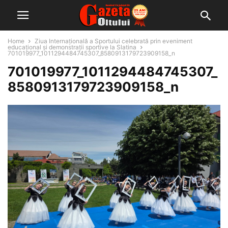
Home
Ziua Internațională a Sportului celebrată prin eveniment
educațional și demonstrații sportive la Slatina
701019977_1011294484745307_8580913179723909158_n
701019977_1011294484745307_
8580913179723909158_n