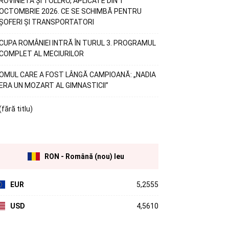
ROVINIETA ȘI TOLLRO, APLICATE DIN 1
OCTOMBRIE 2026. CE SE SCHIMBĂ PENTRU
ȘOFERI ȘI TRANSPORTATORI
CUPA ROMÂNIEI INTRĂ ÎN TURUL 3. PROGRAMUL
COMPLET AL MECIURILOR
OMUL CARE A FOST LÂNGĂ CAMPIOANĂ: „NADIA
ERA UN MOZART AL GIMNASTICII”
(fără titlu)
RON - Română (nou) leu
EUR
5,2555
USD
4,5610