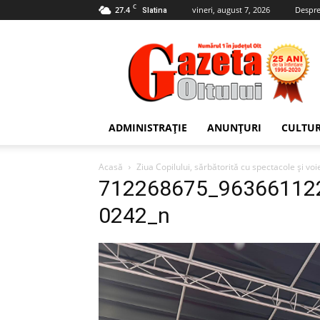
C
27.4
vineri, august 7, 2026
Despre
Slatina
Gazeta
Oltului
ADMINISTRAȚIE
ANUNȚURI
CULTU
Acasă
Ziua Copilului, sărbătorită cu spectacole și vo
712268675_96366112
0242_n