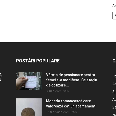
A
POSTĂRI POPULARE
C
A,
Vârsta de pensionare pentru
Po
N
femei s-a modificat. Ce stagiu
A
de cotizare...
3 iulie 2023 10:06
S
Ad
Moneda românească care
valorează cât un apartament
S
13 februarie 2024 12:26
N