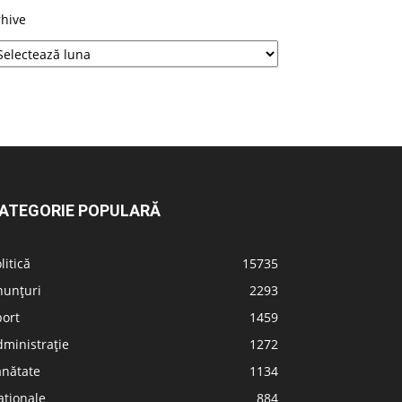
rhive
ATEGORIE POPULARĂ
litică
15735
nunțuri
2293
port
1459
ministrație
1272
ănătate
1134
aționale
884