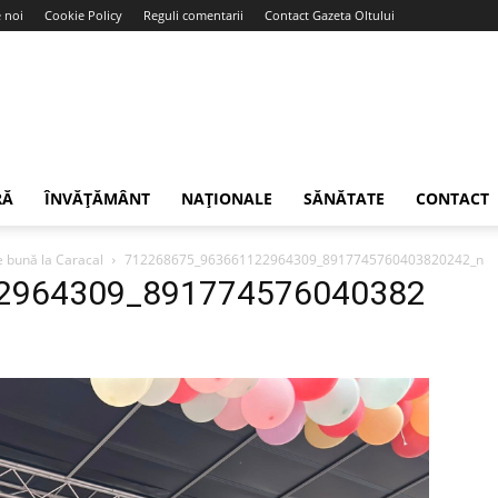
 noi
Cookie Policy
Reguli comentarii
Contact Gazeta Oltului
RĂ
ÎNVĂȚĂMÂNT
NAȚIONALE
SĂNĂTATE
CONTACT
ie bună la Caracal
712268675_963661122964309_8917745760403820242_n
2964309_891774576040382