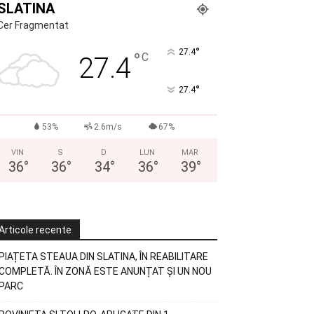
SLATINA
Cer Fragmentat
°
27.4
°
C
27.4
°
27.4
53%
2.6m/s
67%
VIN
S
D
LUN
MAR
36
°
36
°
34
°
36
°
39
°
Articole recente
PIAȚETA STEAUA DIN SLATINA, ÎN REABILITARE
COMPLETĂ. ÎN ZONĂ ESTE ANUNȚAT ȘI UN NOU
PARC