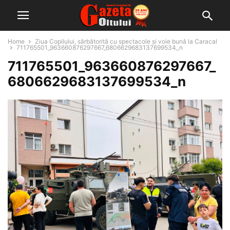
Home
Ziua Copilului, sărbătorită cu spectacole și voie bună la Caracal
711765501_963660876297667_6806629683137699534_n
711765501_963660876297667_
6806629683137699534_n