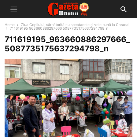
Home
Ziua Copilului, sărbătorită cu spectacole și voie bună la Caracal
711619195_963660886297666_5087735175637294798_n
711619195_963660886297666_
5087735175637294798_n