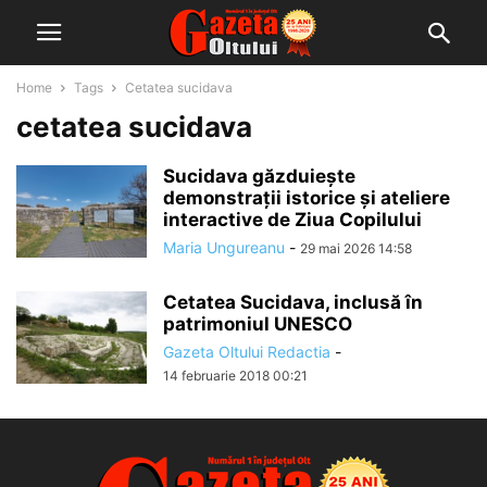
Home
Tags
Cetatea sucidava
cetatea sucidava
Sucidava găzduiește
demonstrații istorice și ateliere
interactive de Ziua Copilului
Maria Ungureanu
-
29 mai 2026 14:58
Cetatea Sucidava, inclusă în
patrimoniul UNESCO
Gazeta Oltului Redactia
-
14 februarie 2018 00:21