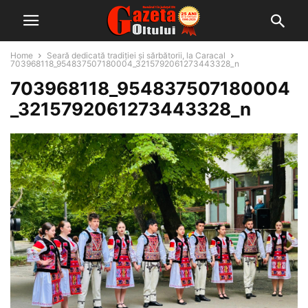
Home
Seară dedicată tradiției și sărbătorii, la Caracal
703968118_954837507180004_3215792061273443328_n
703968118_954837507180004
_3215792061273443328_n