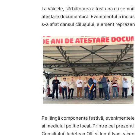
La Vâlcele, sărbătoarea a fost una cu semni
atestare documentară. Evenimentul a inclus ma
s-a aflat dansul călușului, element reprezen
Pe lângă componenta festivă, evenimentele a
ai mediului politic local. Printre cei preze
Consiliului Județean Olt, și Ionuț Ivan, vicep