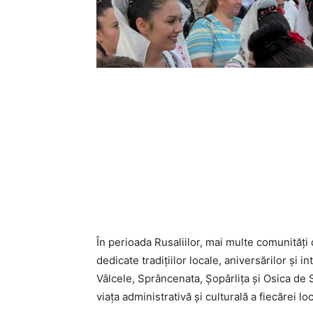
În perioada Rusaliilor, mai multe comunități
dedicate tradițiilor locale, aniversărilor și in
Vâlcele, Sprâncenata, Șopârlița și Osica d
viața administrativă și culturală a fiecărei loca