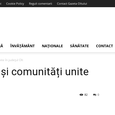
i
Cookie Policy
Reguli comentarii
Contact Gazeta Oltului
RĂ
ÎNVĂȚĂMÂNT
NAȚIONALE
SĂNĂTATE
CONTACT
nite în județul Olt
i și comunități unite
82
0