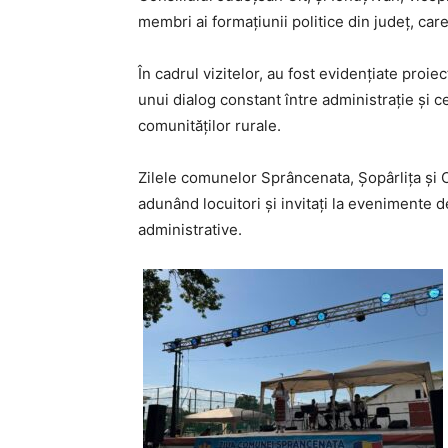
membri ai formațiunii politice din județ, care
În cadrul vizitelor, au fost evidențiate proie
unui dialog constant între administrație și c
comunităților rurale.
Zilele comunelor Sprâncenata, Șopârlița și 
adunând locuitori și invitați la evenimente dedi
administrative.