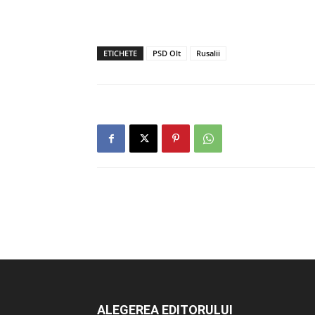
ETICHETE
PSD Olt
Rusalii
ALEGEREA EDITORULUI