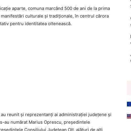
ficație aparte, comuna marcând 500 de ani de la prima
nifestări culturale și tradiționale, în centrul cărora
tativ pentru identitatea oltenească.
u reunit și reprezentanți ai administrației județene și
nți s-au numărat Marius Oprescu, președintele
reședintele Consiliului Județean Olt, alături de alți