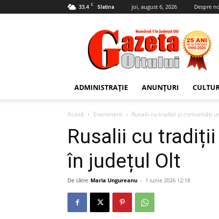
C
33.4
joi, august 6, 2026
Despre no
Slatina
Gazeta
Oltului
ADMINISTRAȚIE
ANUNȚURI
CULTU
Acasă
Eveniment
Rusalii cu tradiții și comunități u
Rusalii cu tradiți
în județul Olt
De către
Maria Ungureanu
-
1 iunie 2026 12:18