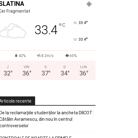
SLATINA
Cer Fragmentat
°
33.4
°
C
33.4
°
33.4
42%
8.2m/s
60%
J
VIN
S
D
LUN
32
°
36
°
37
°
34
°
36
°
Articole recente
De la reclamațiile studenților la ancheta DIICOT:
Cătălin Avramescu, din nou în centrul
controverselor