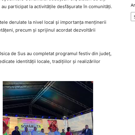
A
 au participat la activitățile desfășurate în comunități.
ctele derulate la nivel local și importanța menținerii
etățeni, precum și sprijinul acordat dezvoltării
Osica de Sus au completat programul festiv din județ,
cate identității locale, tradițiilor și realizărilor