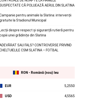
CONTROALE DE NOAPTE LA FIRMELE
SUSPECTATE CĂ POLUEAZĂ AERUL DIN SLATINA
Campanie pentru animale la Slatina: intervenții
gratuite la Stadionul Municipal
Lecții despre respect și siguranță rutieră pentru
copiii unei grădinițe din Slatina
ADEVĂRAT SAU FALS? CONTROVERSE PRIVIND
CHELTUIELILE CSM SLATINA – FOTBAL
RON - Română (nou) leu
EUR
5,2550
USD
4,5565