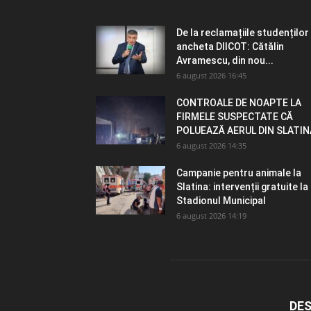
De la reclamațiile studenților 
ancheta DIICOT: Cătălin
Avramescu, din nou...
6 august 2026 16:45
CONTROALE DE NOAPTE LA
FIRMELE SUSPECTATE CĂ
POLUEAZĂ AERUL DIN SLATIN
6 august 2026 14:35
Campanie pentru animale la
Slatina: intervenții gratuite la
Stadionul Municipal
6 august 2026 14:19
DES