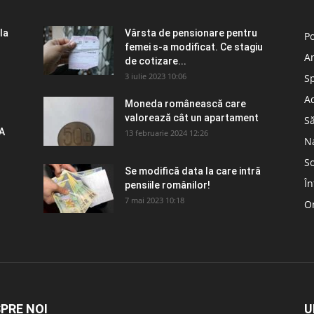
la
Vârsta de pensionare pentru
Po
femei s-a modificat. Ce stagiu
A
de cotizare...
3 iulie 2023 10:06
S
Ad
Moneda românească care
valorează cât un apartament
S
A
13 februarie 2024 12:26
N
So
Se modifică data la care intră
În
pensiile românilor!
7 mai 2023 10:18
Om
PRE NOI
U