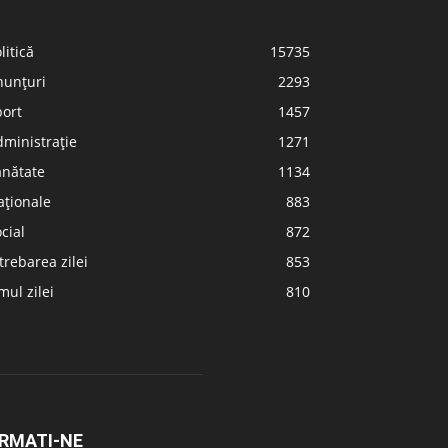
litică
15735
nunțuri
2293
port
1457
ministrație
1271
ănătate
1134
aționale
883
cial
872
trebarea zilei
853
ul zilei
810
RMAȚI-NE