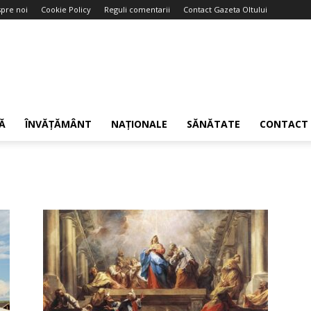
pre noi
Cookie Policy
Reguli comentarii
Contact Gazeta Oltului
Ă
ÎNVĂȚĂMÂNT
NAȚIONALE
SĂNĂTATE
CONTACT