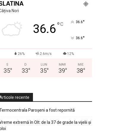
SLATINA
Câțiva Nori
°
36.6
°
C
36.6
°
36.6
26%
2.6m/s
12%
S
D
LUN
MAR
MIE
35
°
33
°
35
°
39
°
38
°
Articole recente
Termocentrala Paroșeni a fost repornită
Vreme extremă în Olt: de la 37 de grade la vijelii și
ploi