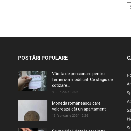
POSTĂRI POPULARE
C
Vârsta de pensionare pentru
Po
femei s-a modificat. Ce stagiu de
An
cotizare...
3 iulie 2023 10:06
Sp
Ad
Moneda românească care
valorează cât un apartament
S
13 februarie 2024 12:26
Na
So