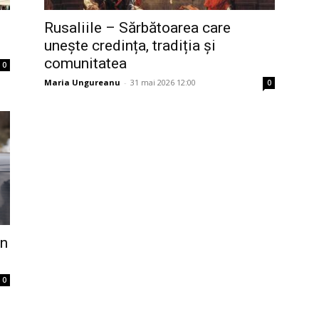
Rusaliile – Sărbătoarea care
unește credința, tradiția și
comunitatea
0
Maria Ungureanu
-
31 mai 2026 12:00
0
în
0