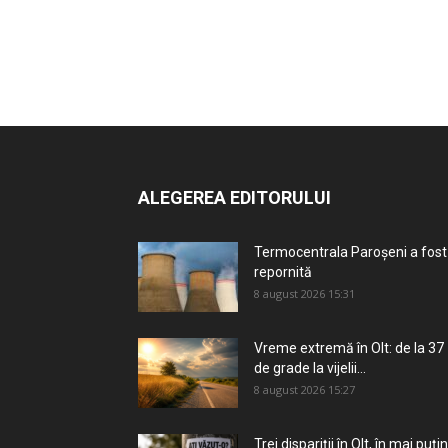
ALEGEREA EDITORULUI
Termocentrala Paroșeni a fost
repornită
8 august 2026 15:31
Vreme extremă în Olt: de la 37
de grade la vijelii...
8 august 2026 15:27
Trei dispariții în Olt, în mai puțin