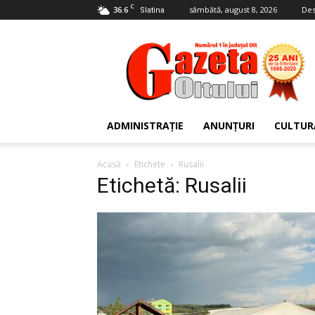
C
36.6
sâmbătă, august 8, 2026
Des
Slatina
Gazeta
Oltului
ADMINISTRAȚIE
ANUNȚURI
CULTUR
Acasă
Etichete
Rusalii
Etichetă: Rusalii