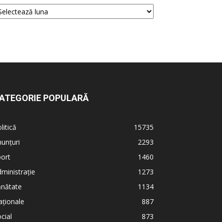
ATEGORIE POPULARĂ
litică
15735
unțuri
2293
ort
1460
ministrație
1273
ănătate
1134
ționale
887
cial
873