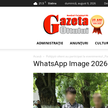
C
21.5
duminică, august 9, 2026
De
Slatina
Gazeta
Oltului
ADMINISTRAȚIE
ANUNȚURI
CULTU
Acasă
Polițiștii olteni au participat la evenimentul „Pa
WhatsApp Image 2026-