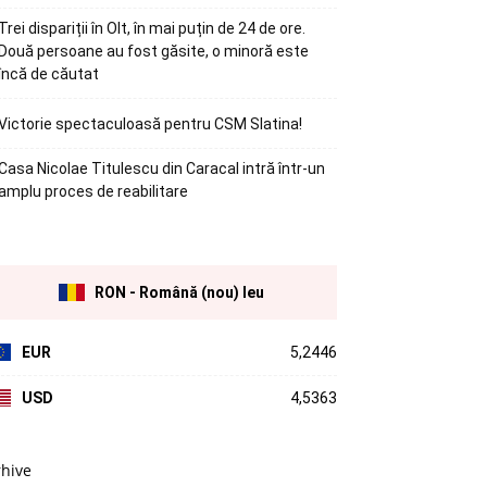
Trei dispariții în Olt, în mai puțin de 24 de ore.
Două persoane au fost găsite, o minoră este
încă de căutat
Victorie spectaculoasă pentru CSM Slatina!
Casa Nicolae Titulescu din Caracal intră într-un
amplu proces de reabilitare
RON - Română (nou) leu
EUR
5,2446
USD
4,5363
rhive