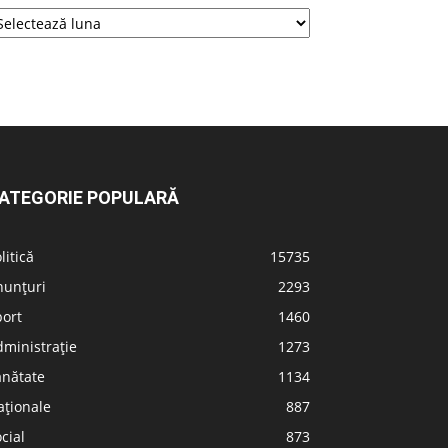
ATEGORIE POPULARĂ
litică
15735
nunțuri
2293
port
1460
ministrație
1273
ănătate
1134
aționale
887
cial
873