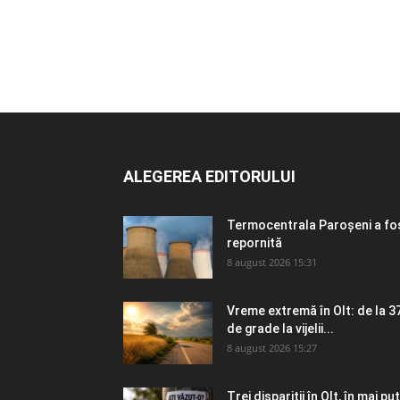
ALEGEREA EDITORULUI
Termocentrala Paroșeni a fo
repornită
8 august 2026 15:31
Vreme extremă în Olt: de la 3
de grade la vijelii...
8 august 2026 15:27
Trei dispariții în Olt, în mai puț