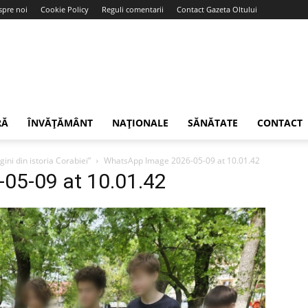
spre noi
Cookie Policy
Reguli comentarii
Contact Gazeta Oltului
RĂ
ÎNVĂȚĂMÂNT
NAȚIONALE
SĂNĂTATE
CONTACT
gini din istoria Corabiei”
WhatsApp Image 2026-05-09 at 10.01.42
05-09 at 10.01.42