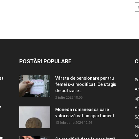
POSTĂRI POPULARE
C
st
Vârsta de pensionare pentru
Po
femei s-a modificat. Ce stagiu
A
de cotizare...
3 iulie 2023 10:06
S
Ad
7
Moneda românească care
valorează cât un apartament
S
13 februarie 2024 12:26
N
So
in