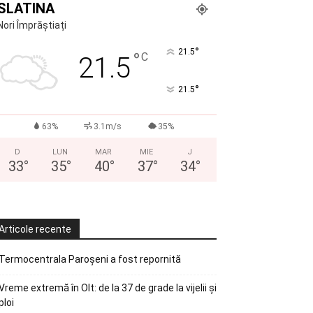
SLATINA
Nori Împrăștiați
°
21.5
°
C
21.5
°
21.5
63%
3.1m/s
35%
D
LUN
MAR
MIE
J
33
°
35
°
40
°
37
°
34
°
Articole recente
Termocentrala Paroșeni a fost repornită
Vreme extremă în Olt: de la 37 de grade la vijelii și
ploi