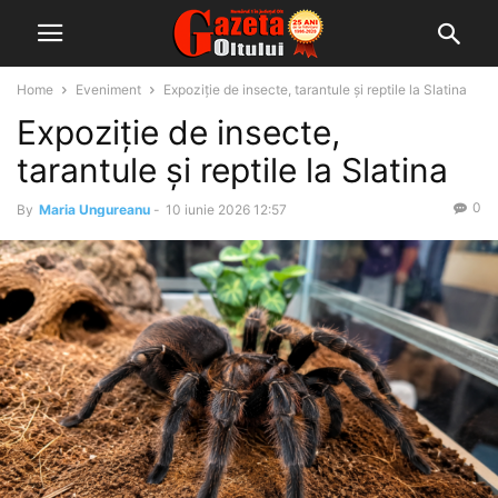
Home
Eveniment
Expoziție de insecte, tarantule și reptile la Slatina
Expoziție de insecte,
tarantule și reptile la Slatina
0
By
Maria Ungureanu
-
10 iunie 2026 12:57