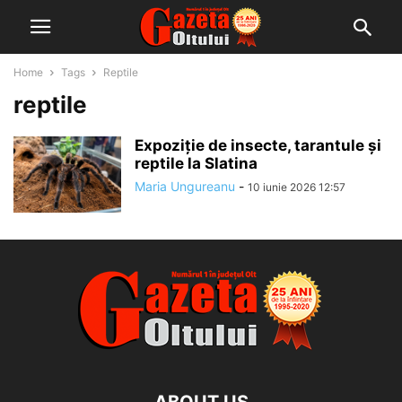
Home
Tags
Reptile
reptile
Expoziție de insecte, tarantule și
reptile la Slatina
Maria Ungureanu
-
10 iunie 2026 12:57