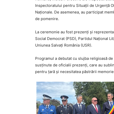
Inspectoratului pentru Situații de Urgență Olt
Naționale. De asemenea, au participat membri 
de pomenire.
La ceremonie au fost prezenți și reprezentanț
Social Democrat (PSD), Partidul Național Li
Uniunea Salvați România (USR).
Programul a debutat cu slujba religioasă de
susținute de oficialii prezenți, care au subli
pentru țară și necesitatea păstrării memoriei