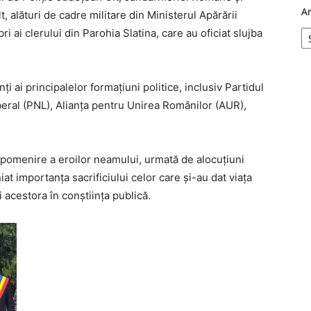
A
, alături de cadre militare din Ministerul Apărării
ai clerului din Parohia Slatina, care au oficiat slujba
i ai principalelor formațiuni politice, inclusiv Partidul
beral (PNL), Alianța pentru Unirea Românilor (AUR),
 pomenire a eroilor neamului, urmată de alocuțiuni
niat importanța sacrificiului celor care și-au dat viața
 acestora în conștiința publică.