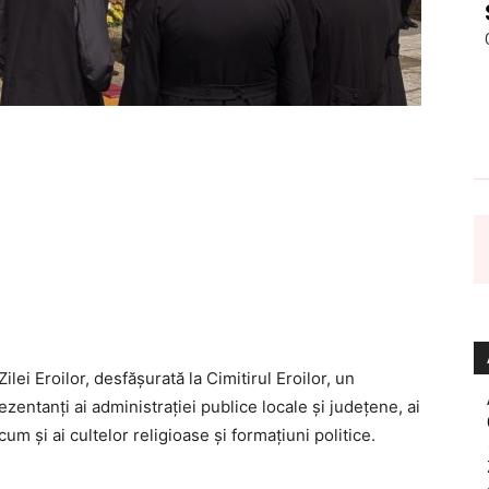
lei Eroilor, desfășurată la Cimitirul Eroilor, un
entanți ai administrației publice locale și județene, ai
ecum și ai cultelor religioase și formațiuni politice.