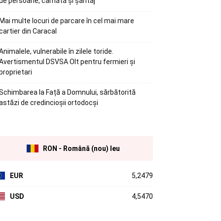
de persoane, camătă și șantaj
Mai multe locuri de parcare în cel mai mare
cartier din Caracal
Animalele, vulnerabile în zilele toride.
Avertismentul DSVSA Olt pentru fermieri și
proprietari
Schimbarea la Față a Domnului, sărbătorită
astăzi de credincioșii ortodocși
RON - Română (nou) leu
EUR
5,2479
USD
4,5470