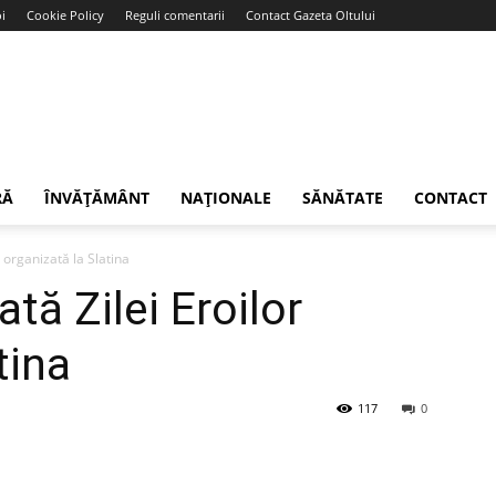
i
Cookie Policy
Reguli comentarii
Contact Gazeta Oltului
RĂ
ÎNVĂȚĂMÂNT
NAȚIONALE
SĂNĂTATE
CONTACT
 organizată la Slatina
ă Zilei Eroilor
tina
117
0