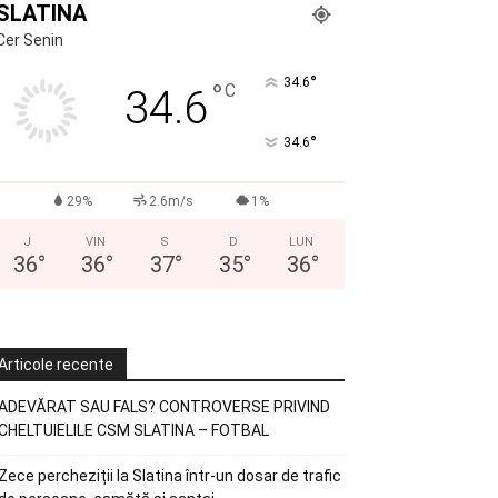
SLATINA
Cer Senin
°
34.6
°
C
34.6
°
34.6
29%
2.6m/s
1%
J
VIN
S
D
LUN
36
°
36
°
37
°
35
°
36
°
Articole recente
ADEVĂRAT SAU FALS? CONTROVERSE PRIVIND
CHELTUIELILE CSM SLATINA – FOTBAL
Zece percheziții la Slatina într-un dosar de trafic