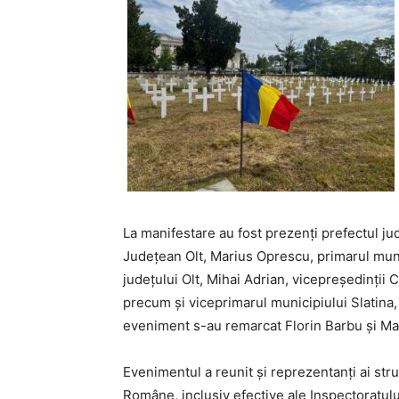
La manifestare au fost prezenți prefectul jud
Județean Olt, Marius Oprescu, primarul muni
județului Olt, Mihai Adrian, vicepreședinții C
precum și viceprimarul municipiului Slatina,
eveniment s-au remarcat Florin Barbu și Mar
Evenimentul a reunit și reprezentanți ai stru
Române, inclusiv efective ale Inspectoratul