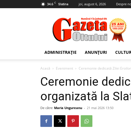
C
34.6
joi, august 6, 2026
Despre no
Slatina
Gazeta
Oltului
ADMINISTRAȚIE
ANUNȚURI
CULTU
Acasă
Eveniment
Ceremonie dedicată Zilei Eroilor
Ceremonie dedicat
organizată la Sla
De către
Maria Ungureanu
-
21 mai 2026 13:50