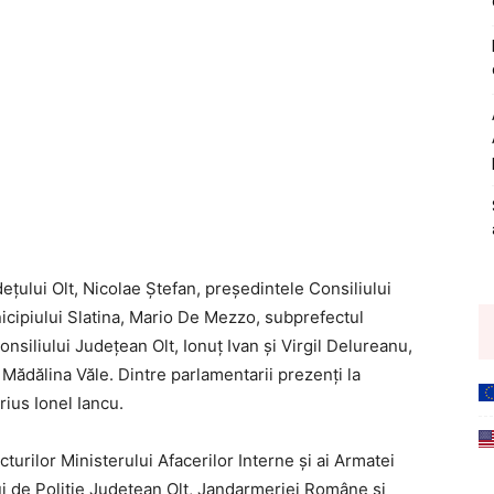
ețului Olt, Nicolae Ștefan, președintele Consiliului
cipiului Slatina, Mario De Mezzo, subprefectul
onsiliului Județean Olt, Ionuț Ivan și Virgil Delureanu,
 Mădălina Văle. Dintre parlamentarii prezenți la
ius Ionel Iancu.
cturilor Ministerului Afacerilor Interne și ai Armatei
ui de Poliție Județean Olt, Jandarmeriei Române și