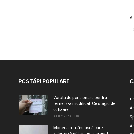
Ar
POSTĂRI POPULARE
C
Vârsta de pensionare pentru
Po
femei s-a modificat. Ce stagiu de
An
cotizare...
3 iulie 2023 10:06
Sp
Ad
Moneda românească care
valorează cât un apartament