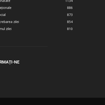
ănătate
1134
ționale
886
cial
873
trebarea zilei
854
ul zilei
810
RMAȚI-NE