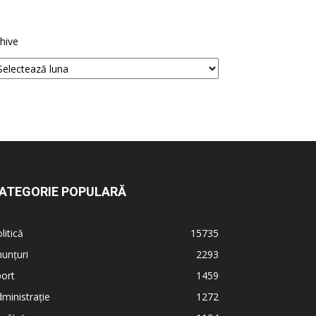
hive
ATEGORIE POPULARĂ
litică
15735
unțuri
2293
ort
1459
ministrație
1272