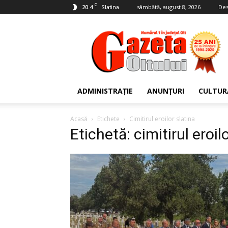
C
20.4
sâmbătă, august 8, 2026
Des
Slatina
Gazeta
Oltului
ADMINISTRAȚIE
ANUNȚURI
CULTUR
Acasă
Etichete
Cimitirul eroilor slatina
Etichetă: cimitirul eroil