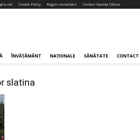
pre noi
Cookie Policy
Reguli comentarii
Contact Gazeta Oltului
Ă
ÎNVĂȚĂMÂNT
NAȚIONALE
SĂNĂTATE
CONTACT
or slatina