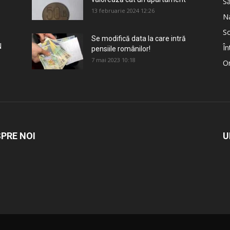
S
13 februarie 2024 12:26
Na
So
Se modifică data la care intră
N
În
pensiile românilor!
7 mai 2023 10:18
Om
PRE NOI
U