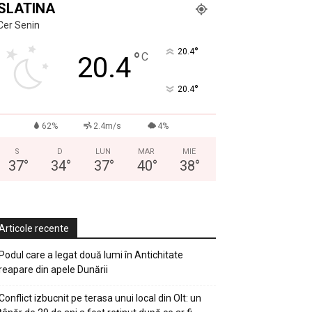
SLATINA
Cer Senin
°
20.4
°
C
20.4
°
20.4
62%
2.4m/s
4%
S
D
LUN
MAR
MIE
37
°
34
°
37
°
40
°
38
°
Articole recente
Podul care a legat două lumi în Antichitate
reapare din apele Dunării
Conflict izbucnit pe terasa unui local din Olt: un