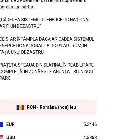
tânăr de 29 de ani a fost reținut după ce ar fi
agresat un bărbat
„CĂDEREA SISTEMULUI ENERGETIC NAȚIONAL
AR FI UN DEZASTRU”
CE S-AR ÎNTÂMPLA DACĂ AR CĂDEA SISTEMUL
ENERGETIC NAȚIONAL? ALRO ȘI ARTROM, ÎN
FAȚA UNUI DEZASTRU
PIAȚETA STEAUA DIN SLATINA, ÎN REABILITARE
COMPLETĂ. ÎN ZONĂ ESTE ANUNȚAT ȘI UN NOU
PARC
RON - Română (nou) leu
EUR
5,2446
USD
4,5363