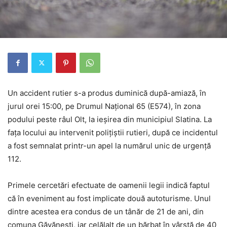
Un accident rutier s-a produs duminică după-amiază, în
jurul orei 15:00, pe Drumul Național 65 (E574), în zona
podului peste râul Olt, la ieșirea din municipiul Slatina. La
fața locului au intervenit polițiștii rutieri, după ce incidentul
a fost semnalat printr-un apel la numărul unic de urgență
112.
Primele cercetări efectuate de oamenii legii indică faptul
că în eveniment au fost implicate două autoturisme. Unul
dintre acestea era condus de un tânăr de 21 de ani, din
comuna Găvănești, iar celălalt de un bărbat în vârstă de 40