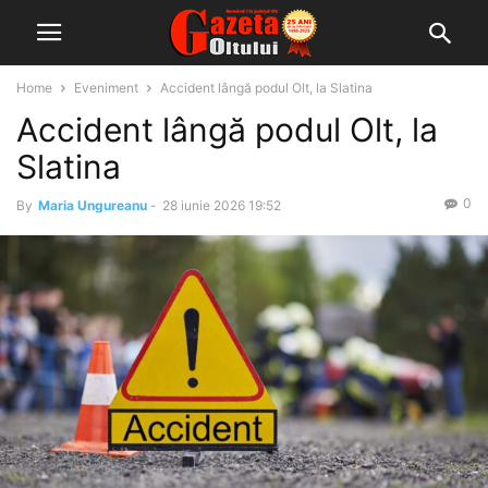
Home
Eveniment
Accident lângă podul Olt, la Slatina
Accident lângă podul Olt, la
Slatina
0
By
Maria Ungureanu
-
28 iunie 2026 19:52