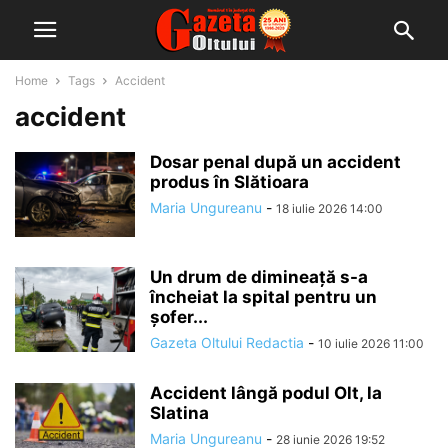
Home
Tags
Accident
accident
Dosar penal după un accident
produs în Slătioara
Maria Ungureanu
-
18 iulie 2026 14:00
Un drum de dimineață s-a
încheiat la spital pentru un
șofer...
Gazeta Oltului Redactia
-
10 iulie 2026 11:00
Accident lângă podul Olt, la
Slatina
Maria Ungureanu
-
28 iunie 2026 19:52