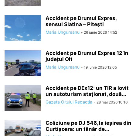
Accident pe Drumul Expres,
sensul Slatina – Pitești
Maria Ungureanu
-
26 iunie 2026 14:52
Accident pe Drumul Expres 12 în
județul Olt
Maria Ungureanu
-
19 iunie 2026 12:05
Accident pe DEx12: un TIR a lovit
un autoturism staționat, două...
Gazeta Oltului Redactia
-
28 mai 2026 10:10
Coliziune pe DJ 546, la ieșirea din
Curtișoara: un tânăr de...