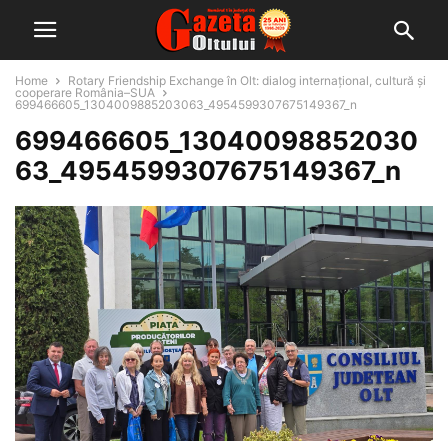
Home
Rotary Friendship Exchange în Olt: dialog internațional, cultură și
cooperare România–SUA
699466605_1304009885203063_4954599307675149367_n
699466605_13040098852030
63_4954599307675149367_n