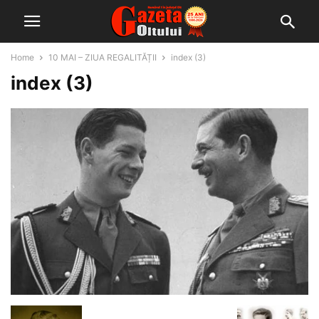
Home
10 MAI – ZIUA REGALITĂȚII
index (3)
index (3)