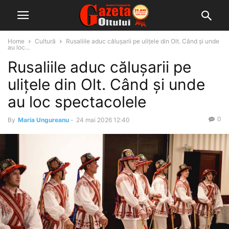
Home
Cultură
Rusaliile aduc călușarii pe ulițele din Olt. Când și unde
au loc...
Rusaliile aduc călușarii pe
ulițele din Olt. Când și unde
au loc spectacolele
0
By
Maria Ungureanu
-
24 mai 2026 12:40