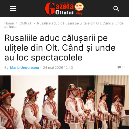
Home
Cultură
Rusaliile aduc călușarii pe ulițele din Olt. Când și unde
au loc...
Rusaliile aduc călușarii pe
ulițele din Olt. Când și unde
au loc spectacolele
0
By
Maria Ungureanu
-
24 mai 2026 12:40