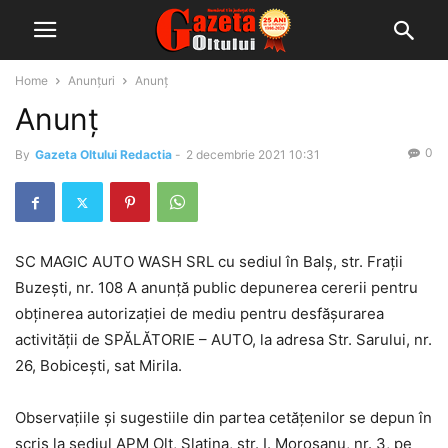
Home
Anunțuri
Anunț
Anunț
0
By
Gazeta Oltului Redactia
-
2 decembrie 2021 10:31
SC MAGIC AUTO WASH SRL cu sediul în Balș, str. Frații
Buzești, nr. 108 A anunță public depunerea cererii pentru
obținerea autorizației de mediu pentru desfășurarea
activității de SPĂLĂTORIE – AUTO, la adresa Str. Sarului, nr.
26, Bobicești, sat Mirila.
Observațiile și sugestiile din partea cetățenilor se depun în
scris la sediul APM Olt, Slatina, str. I. Moroșanu, nr. 3, pe