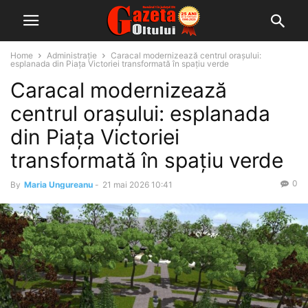
Home
Administrație
Caracal modernizează centrul orașului:
esplanada din Piața Victoriei transformată în spațiu verde
Caracal modernizează
centrul orașului: esplanada
din Piața Victoriei
transformată în spațiu verde
0
By
Maria Ungureanu
-
21 mai 2026 10:41