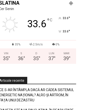
SLATINA
Cer Senin
°
33.6
°
C
33.6
°
33.6
35%
2.5m/s
0%
VIN
S
D
LUN
MAR
35
°
36
°
35
°
37
°
39
°
Articole recente
CE S-AR ÎNTÂMPLA DACĂ AR CĂDEA SISTEMUL
ENERGETIC NAȚIONAL? ALRO ȘI ARTROM, ÎN
FAȚA UNUI DEZASTRU