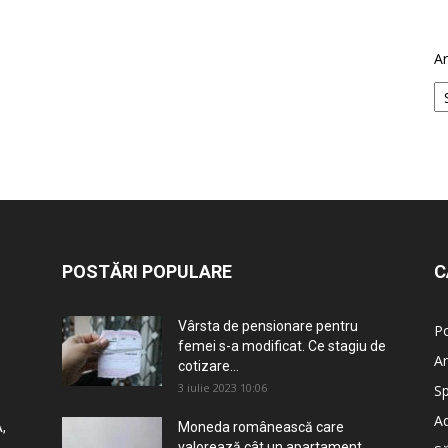
Ar
POSTĂRI POPULARE
C
Vârsta de pensionare pentru
Po
femei s-a modificat. Ce stagiu de
An
cotizare...
3 iulie 2023 10:06
Sp
Ad
,
Moneda românească care
valorează cât un apartament