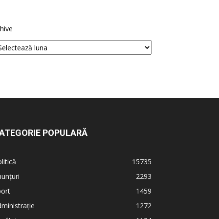
hive
ATEGORIE POPULARĂ
litică
15735
unțuri
2293
ort
1459
ministrație
1272