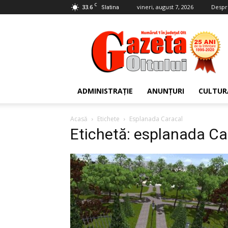
C
33.6
vineri, august 7, 2026
Despr
Slatina
Gazeta
Oltului
ADMINISTRAȚIE
ANUNȚURI
CULTUR
Acasă
Etichete
Esplanada Caracal
Etichetă: esplanada Ca