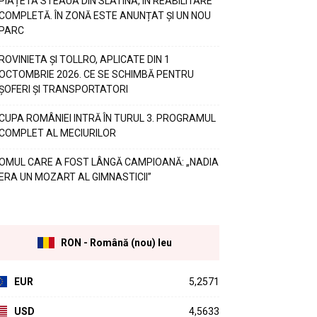
PIAȚETA STEAUA DIN SLATINA, ÎN REABILITARE
COMPLETĂ. ÎN ZONĂ ESTE ANUNȚAT ȘI UN NOU
PARC
ROVINIETA ȘI TOLLRO, APLICATE DIN 1
OCTOMBRIE 2026. CE SE SCHIMBĂ PENTRU
ȘOFERI ȘI TRANSPORTATORI
CUPA ROMÂNIEI INTRĂ ÎN TURUL 3. PROGRAMUL
COMPLET AL MECIURILOR
OMUL CARE A FOST LÂNGĂ CAMPIOANĂ: „NADIA
ERA UN MOZART AL GIMNASTICII”
RON - Română (nou) leu
EUR
5,2571
USD
4,5633