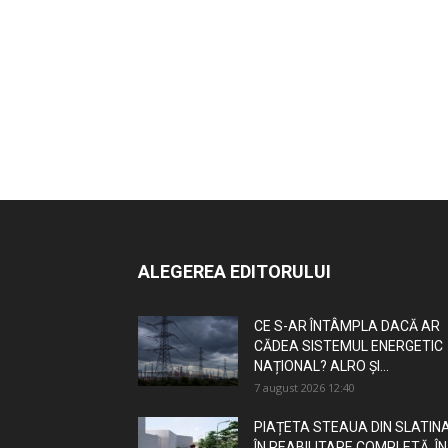
ALEGEREA EDITORULUI
CE S-AR ÎNTÂMPLA DACĂ AR
CĂDEA SISTEMUL ENERGETIC
NAȚIONAL? ALRO ȘI...
7 august 2026 12:40
PIAȚETA STEAUA DIN SLATINA
ÎN REABILITARE COMPLETĂ. ÎN