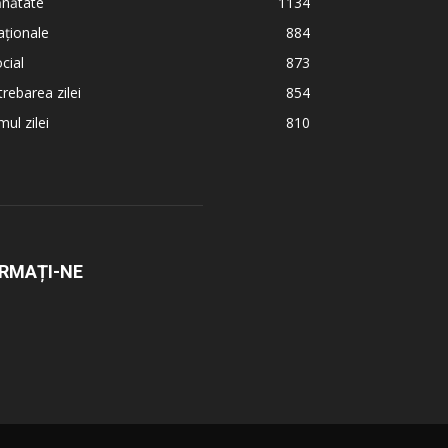
ănătate
1134
ționale
884
cial
873
trebarea zilei
854
ul zilei
810
RMAȚI-NE