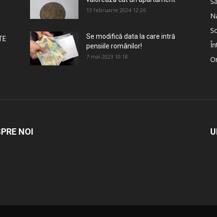
S
13 februarie 2024 12:26
Na
So
Se modifică data la care intră
TE
În
pensiile românilor!
7 mai 2023 10:18
Om
PRE NOI
U