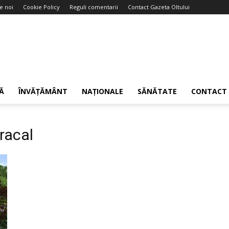
e noi
Cookie Policy
Reguli comentarii
Contact Gazeta Oltului
Ă
ÎNVĂȚĂMÂNT
NAȚIONALE
SĂNĂTATE
CONTACT
racal