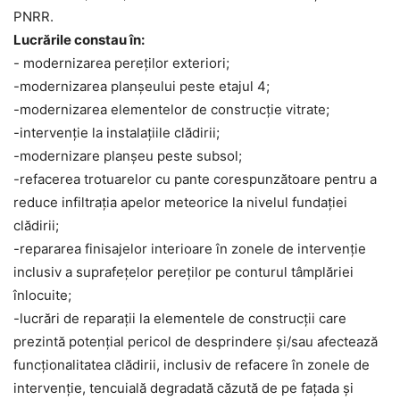
PNRR.
Lucrările constau în:
​- modernizarea pereților exteriori;
-modernizarea planșeului peste etajul 4;
​-modernizarea elementelor de construcție vitrate;
​-intervenție la instalațiile clădirii;
​-modernizare planșeu peste subsol;
​-refacerea trotuarelor cu pante corespunzătoare pentru a
reduce infiltrația apelor meteorice la nivelul fundației
clădirii;
​-repararea finisajelor interioare în zonele de intervenție
inclusiv a suprafețelor pereților pe conturul tâmplăriei
înlocuite;
​-lucrări de reparații la elementele de construcții care
prezintă potențial pericol de desprindere și/sau afectează
funcționalitatea clădirii, inclusiv de refacere în zonele de
intervenție, tencuială degradată căzută de pe fațada și