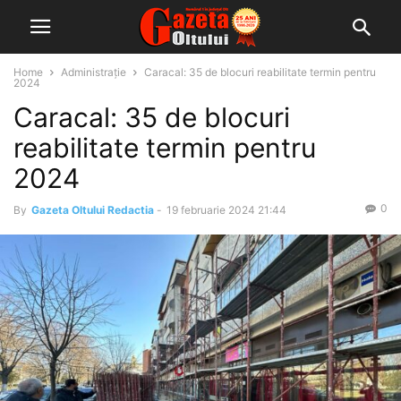
Home
Administrație
Caracal: 35 de blocuri reabilitate termin pentru
2024
Caracal: 35 de blocuri
reabilitate termin pentru
2024
0
By
Gazeta Oltului Redactia
-
19 februarie 2024 21:44